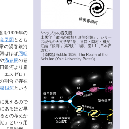
概念を1926年の
*ハッブルの音叉図
土居守「銀河の種類と形態分類」、シリー
音叉図
ととも
ズ現代の天文学第4巻、谷口・岡村・祖父
江編『銀河I』第2版 1.1節、図1.1（日本評
通常の渦巻銀河
論社）
銀河はほぼ
回転
（原図はHubble 1936, The Realm of the
Nebulae (Yale University Press)）
や
渦巻腕
の巻
楕円銀河より扁
0：エスゼロ）
%の割合で存在
盤銀河
という
に見えるので
にあるほど早
るとの考えが
期」という用