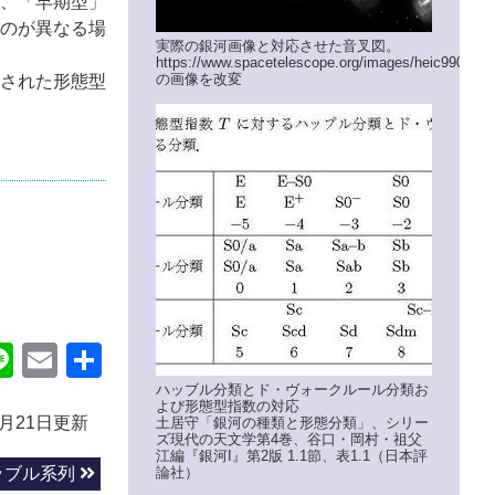
、「早期型」
のが異なる場
実際の銀河画像と対応させた音叉図。
https://www.spacetelescope.org/images/heic9902o/
の画像を改変
入された形態型
ok
itter
Line
Email
共
有
ハッブル分類とド・ヴォークルール分類お
よび形態型指数の対応
9月21日更新
土居守「銀河の種類と形態分類」、シリー
ズ現代の天文学第4巻、谷口・岡村・祖父
江編『銀河I』第2版 1.1節、表1.1（日本評
論社）
ッブル系列