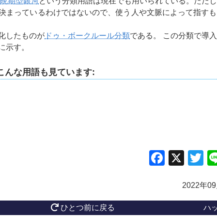
晩期型銀河
という分類用語は現在でも用いられている。ただし
決まっているわけではないので、使う人や文脈によって指すも
化したものが
ドゥ・ボークルール分類
である。 この分類で導
に示す。
こんな用語も見ています:
Facebo
X
Tw
2022年0
ひとつ前に戻る
ハ