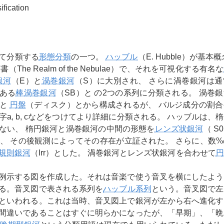
ification
て分類する
形態分類
の一つ。
ハッブル
（E. Hubble）が基本
The Realm of the Nebulae）で、それを可視化する有名な
銀河
（E）と
渦巻銀河
（S）に大別され、 さらに渦巻銀河は
のある
棒渦巻銀河
（SB）と の2つの系列に分類される。 渦巻
と
円盤
（ディスク）とから構成されるが、 バルジ成分の割合
a, b, cなどをつけてより詳細に分類される。 ハッブルは、
ない、 楕円銀河と渦巻銀河の中間の形態を
レンズ状銀河
（ S
、 その後観測によってその存在が立証された。 さらに、数
規則銀河
（Irr）とした。 渦巻銀河とレンズ状銀河を合わせて
円
例示する図を作成した。それは音楽で使う音叉を横にしたよう
る。音叉図で表される系列を
ハッブル系列
という。音叉図で左
といわれる。これは当時、音叉図上で銀河が左から右へ進化す
間違いであることはすぐに明らかになったが、「早期」、「晩