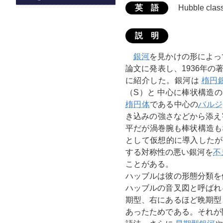
英 語
Hubble class
説 明
銀河
を見かけの形によっ
論文に発表し、1936年の著書（
に紹介した。銀河は
楕円
（S）と 中心に棒状構造
楕円体
である中心の
バルジ
き込みの強さなどから添え字
平だが渦巻腕も棒状構造も
として仮想的に導入したが
する対称性の悪い銀河を
不
ことがある。
ハッブルは彼の形態分類を
ハッブルの音叉図と呼ばれ
期型、右にあるほど晩期型
あったためである。それが