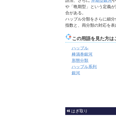
語法、さらに
早期型銀河
や
や「晩期型」という定義が
合がある。
ハッブル分類をさらに細分
指数と、両分類の対応を表
この用語を見た方は
ハッブル
棒渦巻銀河
形態分類
ハッブル系列
銀河
はぎ取り