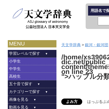
用語名で
MENU
天文学辞典
>
銀河・銀河団
学習レベルで探す
/home/xs39062
dic.net/public
小学生
content/theme
中学生
on line
23
">ハッブル分
高校生
五十音で探す
カテゴリーで探す
画像を見る
よみ方
はっぶるぶ
動画を見る