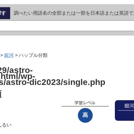
探す
調べたい用語名の全部または一部を日本語または英語で
>
銀河
>
ハッブル分類
9/astro-
_html/wp-
s/astro-dic2023/single.php
類
んるい