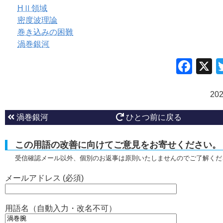
HⅡ領域
密度波理論
巻き込みの困難
渦巻銀河
Fac
20
渦巻銀河
ひとつ前に戻る
この用語の改善に向けてご意見をお寄せください。
受信確認メール以外、個別のお返事は原則いたしませんのでご了解くだ
メールアドレス (必須)
用語名（自動入力・改名不可）