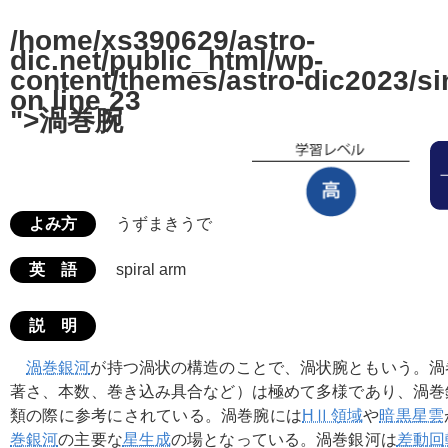
/home/xs390629/astro-
dic.net/public_html/wp-
content/themes/astro-dic2023/si
on line
23
">渦巻腕
よみ方
うずまきうで
英 語
spiral arm
説 明
渦巻銀河
が持つ渦状の構造のことで、渦状腕ともいう。渦
著さ、本数、巻き込み具合など）は極めて多様であり、渦巻
類の際に参考にされている。渦巻腕には
HⅡ領域
や
暗黒星雲
巻銀河
の主要な
星生成
の場となっている。渦巻銀河は
差動回