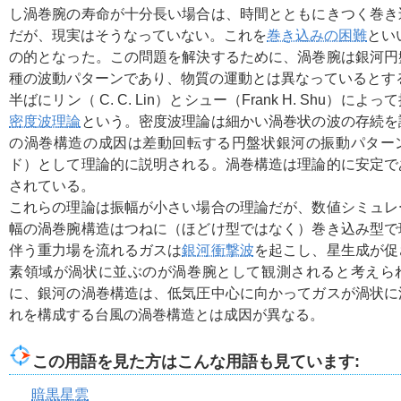
し渦巻腕の寿命が十分長い場合は、時間とともにきつく巻き
だが、現実はそうなっていない。これを
巻き込みの困難
とい
の的となった。この問題を解決するために、渦巻腕は銀河円
種の波動パターンであり、物質の運動とは異なっているとする
半ばにリン（ C. C. Lin）とシュー（Frank H. Shu）に
密度波理論
という。密度波理論は細かい渦巻状の波の存続を
の渦巻構造の成因は差動回転する円盤状銀河の振動パター
ド）として理論的に説明される。渦巻構造は理論的に安定で
されている。
これらの理論は振幅が小さい場合の理論だが、数値シミュレ
幅の渦巻腕構造はつねに（ほどけ型ではなく）巻き込み型で
伴う重力場を流れるガスは
銀河衝撃波
を起こし、星生成が促
素領域が渦状に並ぶのが渦巻腕として観測されると考えら
に、銀河の渦巻構造は、低気圧中心に向かってガスが渦状に
れを構成する台風の渦巻構造とは成因が異なる。
この用語を見た方はこんな用語も見ています:
暗黒星雲