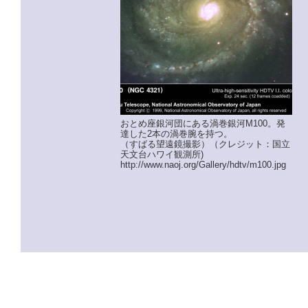
おとめ座銀河団にある渦巻銀河M100。発
達した2本の渦巻腕を持つ。
（すばる望遠鏡撮影）（クレジット：国立
天文台ハワイ観測所)
http://www.naoj.org/Gallery/hdtv/m100.jpg