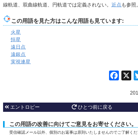
線軌道、双曲線軌道、円軌道では定義されない。
近点
も参照
この用語を見た方はこんな用語も見ています:
火星
恒星
遠日点
遠銀点
実視連星
Fac
20
エントロピー
ひとつ前に戻る
この用語の改善に向けてご意見をお寄せください。
受信確認メール以外、個別のお返事は原則いたしませんのでご了解くだ