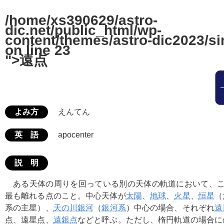
/home/xs390629/astro-
dic.net/public_html/wp-
content/themes/astro-dic2023/si
on line
23
">遠点
よみ方
えんてん
英 語
apocenter
説 明
ある天体の周りを回っている別の天体の軌道において、こ
最も離れる点のこと。中心天体が
太陽
、
地球
、
火星
、
恒星
（
系の主星）、
天の川銀河
（
銀河系
）中心の場合、それぞれ
遠
点、遠星点、
遠銀点
などと呼ぶ。ただし、楕円軌道の場合に