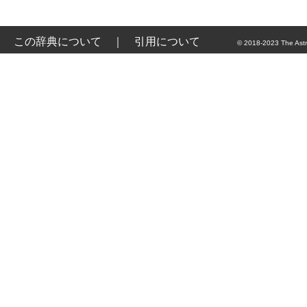
この辞典について
｜
引用について
© 2018-2023 The Astr