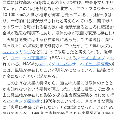
西端には標高20 kmを越える火山が3つ並び、中央をマリネ
ている。この台地を刻む谷から北方へ、アウトフロウチャン
10-100 kmの大洪水地形が何本も走っている。北極平原
り、一時的には海が形成されたと考えられている。 南半球
ットワークと呼ばれる幅の狭い谷地形が至るところに確認さ
全域が温暖な環境下にあり、液体の水が表面で安定に存在し
火星は過去には生命存在環境にあった。この環境は、厚い
気圧以上）の温室効果で維持されていたが、この厚い大気は
スパッタリング
などによって散逸したと考えられる。近年
が、
ヨーロッパ宇宙機関
（ESA）による
マーズエキスプレス
れている。NASAの
マーズグローバルサーベイヤー探査機
の
には、磁場が存在したことが明らかになっている。磁場の消
き金になったという説がある。
このような火星の特徴から、過去の火星には液体の水とと
かも知れないという期待が高まった。火星に着陸して土壌中
去に微生物が存在した形跡を探る生命探査実験をはじめて行
る
バイキング探査機
で1976年のことである。さまざまな実
に「火星に生命は存在しない」との結論になった。このため
薄れてきたが、1996年に南極で発見された火星隕石ALH84