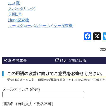
ロス卿
スパッタリング
天問1号
Hope探査機
マーズグローバルサーベイヤー探査機
Fac
20
寡占的成長
ひとつ前に戻る
この用語の改善に向けてご意見をお寄せください。
受信確認メール以外、個別のお返事は原則いたしませんのでご了解くだ
メールアドレス (必須)
用語名（自動入力・改名不可）