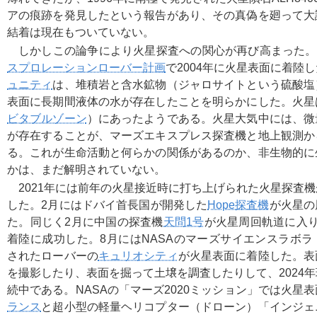
アの痕跡を発見したという報告があり、その真偽を廻って大
結着は現在もついていない。
しかしこの論争により火星探査への関心が再び高まった。N
スプロレーションローバー計画
で2004年に火星表面に着陸
ュニティ
は、堆積岩と含水鉱物（ジャロサイトという硫酸塩
表面に長期間液体の水が存在したことを明らかにした。火星
ビタブルゾーン
）にあったようである。火星大気中には、微
が存在することが、マーズエキスプレス探査機と地上観測か
る。これが生命活動と何らかの関係があるのか、非生物的に
かは、まだ解明されていない。
2021年には前年の火星接近時に打ち上げられた火星探査
した。2月にはドバイ首長国が開発した
Hope探査機
が火星の
た。同じく2月に中国の探査機
天問1号
が火星周回軌道に入り
着陸に成功した。8月にはNASAのマーズサイエンスラボ
されたローバーの
キュリオシティ
が火星表面に着陸した。表
を撮影したり、表面を掘って土壌を調査したりして、2024
続中である。NASAの「マーズ2020ミッション」では火星
ランス
と超小型の軽量ヘリコプター（ドローン）「インジェ