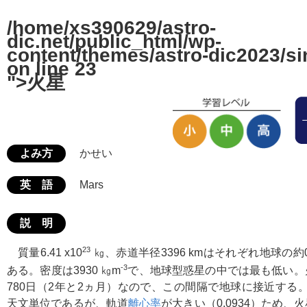
/home/xs390629/astro-
dic.net/public_html/wp-
content/themes/astro-dic2023/si
on line
23
">火星
よみ方
かせい
英 語
Mars
説 明
23
質量6.41 x10
㎏、赤道半径3396 kmはそれぞれ地球の約0.
-3
ある。密度は3930 ㎏m
で、地球型惑星の中では最も低い。
780日（2年と2ヵ月）なので、この間隔で地球に接近する
天文単位であるが、軌道
離心率
が大きい（0.0934）ため