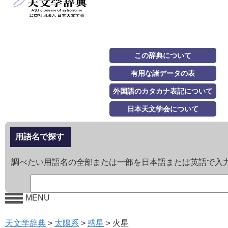
この辞典について
有用な諸データの表
外国語のカタカナ表記について
日本天文学会について
用語名で探す
調べたい用語名の全部または一部を日本語または英語で入
MENU
天文学辞典
>
太陽系
>
惑星
>
火星