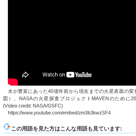
水が豊富にあった40億年前から現在までの火星表面の変
図）。NASAの火星探査プロジェクトMAVENのために2
(Video credit: NASA/GSFC)
https://www.youtube.com/embed/zm3b3kwzSF4
この用語を見た方はこんな用語も見ています: