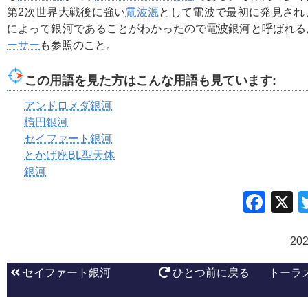
第2次世界大戦後に強い
電波源
として電波で最初に発見され
によって銀河であることがわかったので電波銀河と呼ばれる
ーサー
も参照のこと。
この用語を見た方はこんな用語も見ています:
アンドロメダ銀河
楕円銀河
セイファート銀河
とかげ座BL型天体
銀河
Fac
20
セイファート銀河
ひとつ前に戻る
トーラ