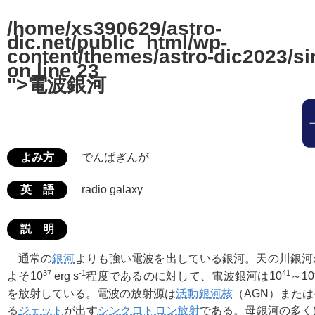
/home/xs390629/astro-
dic.net/public_html/wp-
content/themes/astro-dic2023/si
on line
23
">電波銀河
よみ方
でんぱぎんが
英 語
radio galaxy
説 明
通常の
銀河
よりも強い電波を出している銀河。天の川銀河
37
-1
41
よそ10
erg s
程度であるのに対して、電波銀河は10
～10
を放射している。電波の放射源は
活動銀河核
（AGN）また
る
ジェット
が出す
シンクロトロン放射
である。母銀河の多く