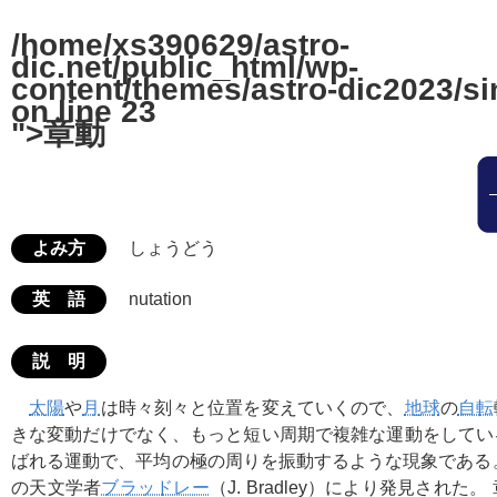
/home/xs390629/astro-
dic.net/public_html/wp-
content/themes/astro-dic2023/si
on line
23
">章動
よみ方
しょうどう
英 語
nutation
説 明
太陽
や
月
は時々刻々と位置を変えていくので、
地球
の
自転
きな変動だけでなく、もっと短い周期で複雑な運動をしてい
ばれる運動で、平均の極の周りを振動するような現象である
の天文学者
ブラッドレー
（J. Bradley）により発見された