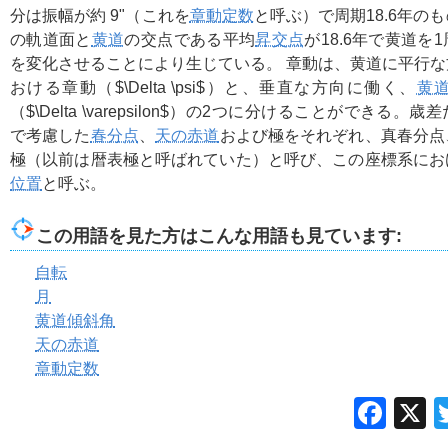
分は振幅が約 9"（これを
章動定数
と呼ぶ）で周期18.6年の
の軌道面と
黄道
の交点である平均
昇交点
が18.6年で黄道を
を変化させることにより生じている。 章動は、黄道に平行
おける章動（
$\Delta \psi$
）と、垂直な方向に働く、
黄
（
$\Delta \varepsilon$
）の2つに分けることができる。歳差
で考慮した
春分点
、
天の赤道
および極をそれぞれ、真春分点
極（以前は暦表極と呼ばれていた）と呼び、この座標系にお
位置
と呼ぶ。
この用語を見た方はこんな用語も見ています:
自転
月
黄道傾斜角
天の赤道
章動定数
Fac