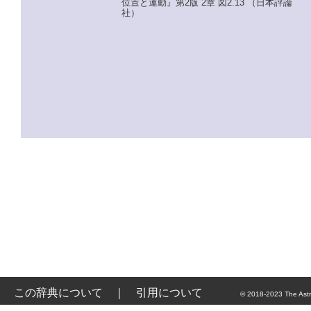
位置と運動』第2版 2章 図2.13 （日本評論
社）
この辞典について
｜
引用について
© 2018-2023 The Astr