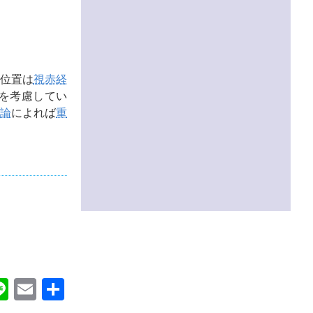
位置は
視赤経
を考慮してい
論
によれば
重
ok
itter
Line
Email
共
有