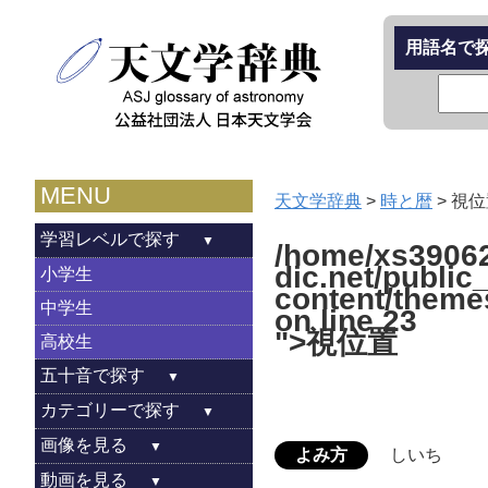
用語名で
MENU
天文学辞典
>
時と暦
>
視位
学習レベルで探す
/home/xs39062
dic.net/public
小学生
content/theme
中学生
on line
23
">視位置
高校生
五十音で探す
カテゴリーで探す
画像を見る
よみ方
しいち
動画を見る