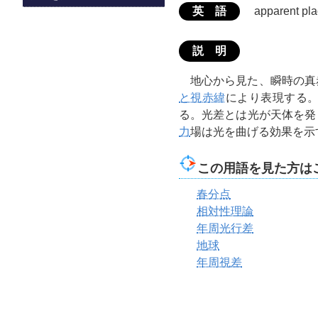
英 語
apparent pl
説 明
地心から見た、瞬時の真
と視赤緯
により表現する
る。光差とは光が天体を発
力
場は光を曲げる効果を示
この用語を見た方は
春分点
相対性理論
年周光行差
地球
年周視差