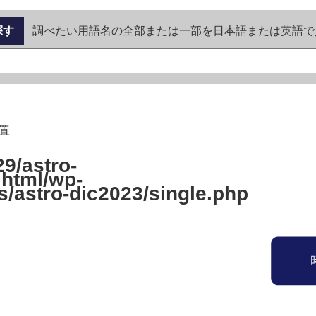
探す
調べたい用語名の全部または一部を日本語または英語で
置
9/astro-
_html/wp-
s/astro-dic2023/single.php