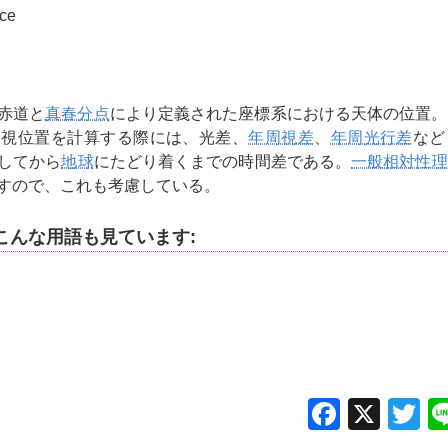
ace
赤道と
真春分点
により定義された座標系における天体の位置。
。視位置を計算する際には、光差、
年周視差
、
年周光行差
など
してから
地球
にたどり着くまでの時間差である。
一般相対性理
すので、これも考慮している。
こんな用語も見ています:
Facebo
X
Tw