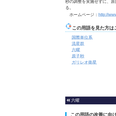
秒の調整を実施せずに、原
る。
ホームページ：
http://ww
この用語を見た方は
国際単位系
流星群
六曜
原子秒
ガリレオ衛星
六曜
この用語の改善に向