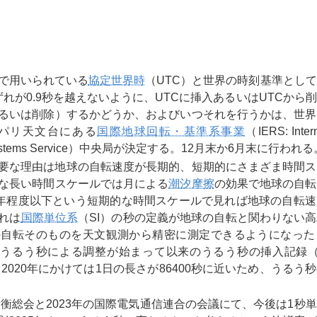
で用いられている
協定世界時
（UTC）と世界の時刻基準とし
のずれが0.9秒を越えないように、UTCに挿入あるいはUTCから
るいは削除）するかどうか、およびいつそれを行うかは、世界
パリ天文台にある
国際地球回転・基準系事業
（IERS: Intern
ence Systems Service）中央局が決定する。12月末か6月末に行われ
要な理由は地球の自転速度が長期的、短期的にさまざま時間ス
な長い時間スケールでは月による
潮汐摩擦
の効果で地球の自転
0年程度以下という短期的な時間スケールで見れば地球の自転
れは
国際単位系
（SI）の秒の定義が地球の自転と関わりない
の自転そのものを天文観測から精密に測定できるようになった
の間のうるう秒による調整が始まって以来のうるう秒の挿入記録（T
ら2020年にかけては1日の長さが86400秒に近いため、うるう
量衡総会と2023年の国際電気通信連合の会議にて、今後は1秒