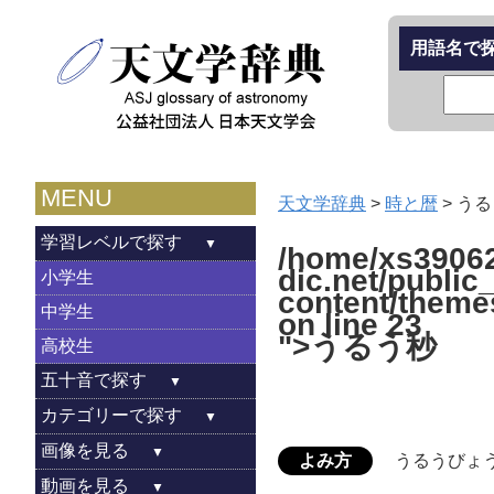
用語名で
MENU
天文学辞典
>
時と暦
>
うる
学習レベルで探す
/home/xs39062
dic.net/public
小学生
content/theme
中学生
on line
23
">うるう秒
高校生
五十音で探す
カテゴリーで探す
画像を見る
よみ方
うるうびょ
動画を見る