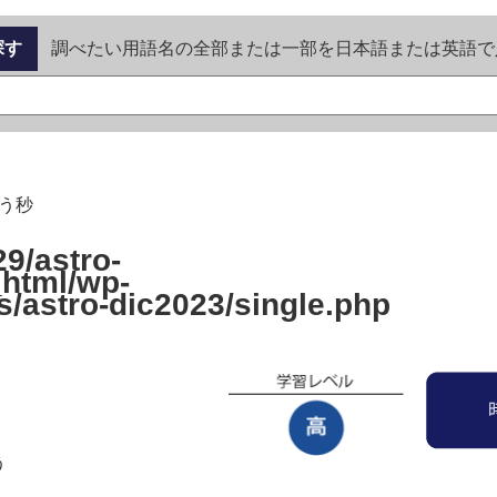
探す
調べたい用語名の全部または一部を日本語または英語で
う秒
9/astro-
_html/wp-
s/astro-dic2023/single.php
う