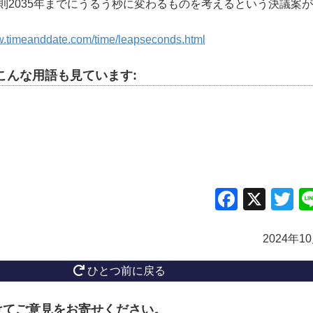
則2035年までにうるう秒に変わるものを考えるという決議案
w.timeanddate.com/time/leapseconds.html
こんな用語も見ています:
Facebo
X
Tw
2024年1
ひとつ前に戻る
けてご意見をお寄せください。