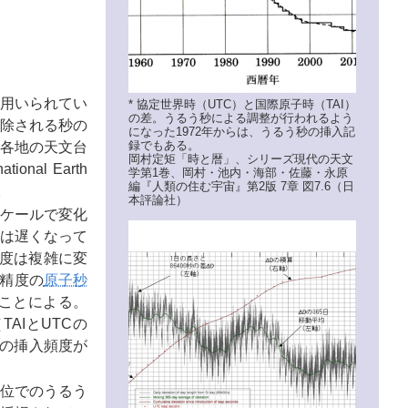
て用いられてい
* 協定世界時（UTC）と国際原子時（TAI）
の差。うるう秒による調整が行われるよう
削除される秒の
になった1972年からは、うるう秒の挿入記
録でもある。
各地の天文台
岡村定矩「時と暦」、シリーズ現代の天文
ational Earth
学第1巻、岡村・池内・海部・佐藤・永原
編『人類の住む宇宙』第2版 7章 図7.6（日
る。
本評論社）
ケールで変化
は遅くなって
速度は複雑に変
高精度の
原子秒
ことによる。
AIとUTCの
秒の挿入頻度が
単位でのうるう