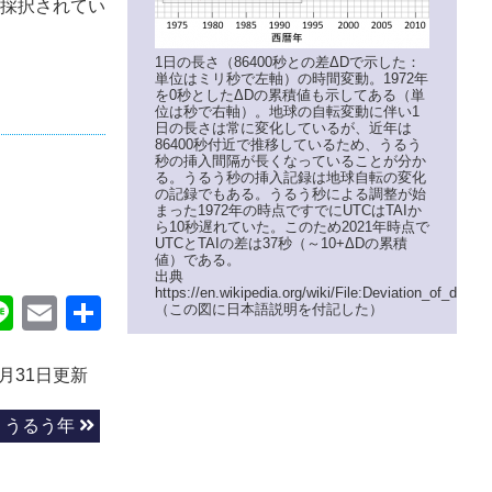
が採択されてい
1日の長さ（86400秒との差ΔDで示した：
単位はミリ秒で左軸）の時間変動。1972年
を0秒としたΔDの累積値も示してある（単
位は秒で右軸）。地球の自転変動に伴い1
日の長さは常に変化しているが、近年は
86400秒付近で推移しているため、うるう
秒の挿入間隔が長くなっていることが分か
る。うるう秒の挿入記録は地球自転の変化
の記録でもある。うるう秒による調整が始
まった1972年の時点ですでにUTCはTAIか
ら10秒遅れていた。このため2021年時点で
UTCとTAIの差は37秒（～10+ΔDの累積
値）である。
出典
https://en.wikipedia.org/wiki/File:Deviation_of_day_
ok
itter
Line
Email
共
（この図に日本語説明を付記した）
有
0月31日更新
うるう年