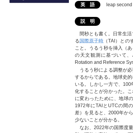
英 語
leap second
説 明
閏秒とも書く。日常生活
る
国際原子時
（TAI）と
こと。うるう秒を挿入（あ
の天文観測に基づいて、
Rotation and Refer
うるう秒による調整が必
するからである。地球史的
いる。しかし一方で、10
化することが分かった。こ
に変わったために、地球
1972年にTAIとUTC
差）を見ると、2000年か
少ないことが分かる。
なお、2022年の国際度