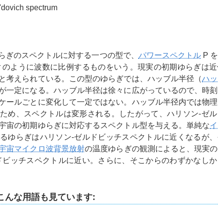
'dovich spectrum
らぎのスペクトルに対する一つの型で、
パワースペクトル
P 
k
のように波数に比例するものをいう。現実の初期ゆらぎは近
と考えられている。この型のゆらぎでは、ハッブル半径（
ハッ
が一定になる。ハッブル半径は徐々に広がっているので、時刻
ケールごとに変化して一定ではない。ハッブル半径内では物理
ため、スペクトルは変形される。したがって、ハリソン-ゼル
宇宙の初期ゆらぎに対応するスペクトル型を与える。単純な
イ
るゆらぎはハリソン-ゼルドビッチスペクトルに近くなるが、
宇宙マイクロ波背景放射
の温度ゆらぎの観測によると、現実の
ドビッチスペクトルに近い。さらに、そこからのわずかなしか
こんな用語も見ています: