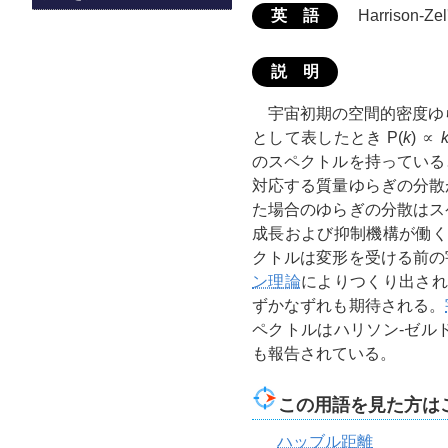
英 語
Harrison-Zel
説 明
宇宙初期の空間的密度ゆ
として表したとき P(
k
) ∝
のスペクトルを持っている
対応する質量ゆらぎの分散
た場合のゆらぎの分散はス
成長および抑制機構が働く
クトルは変形を受ける前の
ン理論
によりつくり出され
ずかなずれも期待される。
ペクトルはハリソン-ゼル
も報告されている。
この用語を見た方は
ハッブル距離