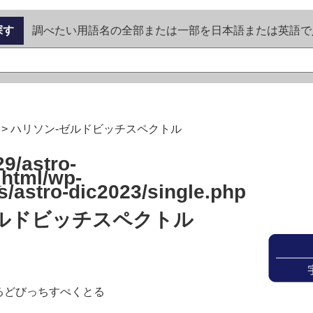
探す
調べたい用語名の全部または一部を日本語または英語で
>
ハリソン-ゼルドビッチスペクトル
9/astro-
_html/wp-
s/astro-dic2023/single.php
ゼルドビッチスペクトル
るどびっちすぺくとる