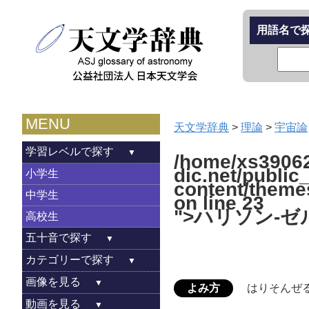
用語名で
MENU
天文学辞典
>
理論
>
宇宙論
学習レベルで探す
/home/xs39062
dic.net/public
小学生
content/theme
中学生
on line
23
">ハリソン-
高校生
五十音で探す
カテゴリーで探す
画像を見る
よみ方
はりそんぜ
動画を見る