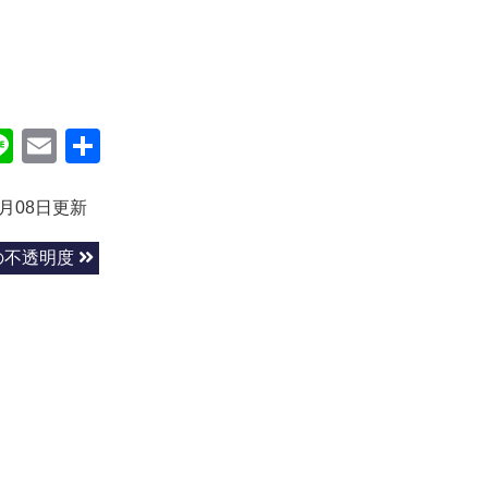
ok
itter
Line
Email
共
有
5月08日更新
の不透明度