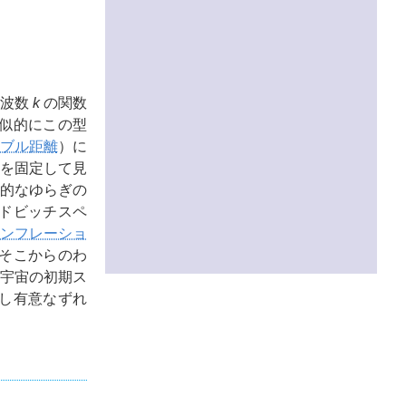
を波数
k
の関数
似的にこの型
ブル距離
）に
を固定して見
的なゆらぎの
ドビッチスペ
ンフレーショ
そこからのわ
宇宙の初期ス
し有意なずれ