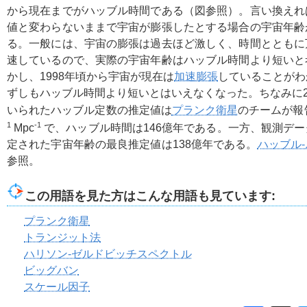
から現在までがハッブル時間である（図参照）。言い換えれ
値と変わらないままで宇宙が膨張したとする場合の宇宙年齢
る。一般には、宇宙の膨張は過去ほど激しく、時間とともに
速しているので、実際の宇宙年齢はハッブル時間より短いと
かし、1998年頃から宇宙が現在は
加速膨張
していることがわ
ずしもハッブル時間より短いとはいえなくなった。ちなみに2
いられたハッブル定数の推定値は
プランク衛星
のチームが報
1
-1
Mpc
で、ハッブル時間は146億年である。一方、観測デ
定された宇宙年齢の最良推定値は138億年である。
ハッブル
参照。
この用語を見た方はこんな用語も見ています:
プランク衛星
トランジット法
ハリソン-ゼルドビッチスペクトル
ビッグバン
スケール因子