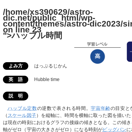
/home/xs390629/astro-
dic.net/public_html/wp-
content/themes/astro-dic2023/si
on line
23
">ハッブル時間
よみ方
はっぶるじかん
英 語
Hubble time
説 明
ハッブル定数
の逆数で表される時間。
宇宙年齢
の目安と
（
スケール因子
）を縦軸に、時間を横軸に取った図を描いた
は現在の時刻におけるグラフの接線の傾きとなる。この傾き
軸がゼロ（宇宙の大きさがゼロ）になる時刻が
ビッグバン
に