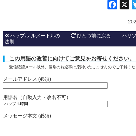
Fac
20
ハッブル-ルメートルの
ひとつ前に戻る
ハリソ
法則
この用語の改善に向けてご意見をお寄せください。
受信確認メール以外、個別のお返事は原則いたしませんのでご了解くだ
メールアドレス (必須)
用語名（自動入力・改名不可）
メッセージ本文 (必須)