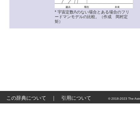
* 宇宙定数Λのない場合とある場合のフリ
ードマンモデルの比較。（作成 岡村定
矩）
この辞典について
｜
引用について
© 2018-2023 The Astr