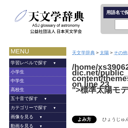
用語名で
MENU
天文学辞典
>
太陽
>
その他
学習レベルで探す
/home/xs39062
dic.net/public
小学生
content/theme
中学生
on line
23
">標準太陽モ
高校生
五十音で探す
カテゴリーで探す
画像を見る
よみ方
ひょうじゅ
動画を見る