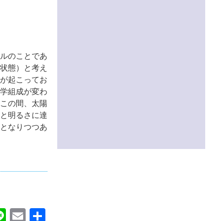
ルのことであ
状態）と考え
流が起こってお
学組成が変わ
。この間、太陽
度と明るさに達
となりつつあ
ok
itter
Line
Email
共