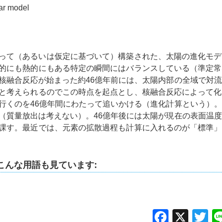
ar model
って（あるいは仮定に基づいて）構築された、太陽の進化モデ
的にも熱的にもある特定の瞬間にはバランスしている（準定常
核融合反応が始まった約46億年前には、太陽内部の全域で対
と考えられるのでこの時点を起点とし、核融合反応によって化
行くのを46億年間にわたって追いかける（進化計算という）
（質量放出は考えない）。46億年後には太陽が現在の表面温
課す。最近では、元素の拡散過程も計算に入れるのが「標準」
こんな用語も見ています:
Facebo
X
Tw