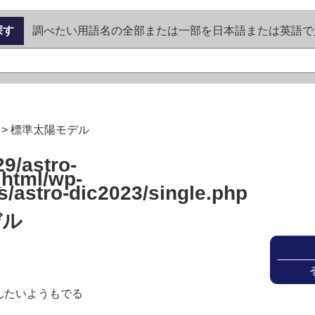
探す
調べたい用語名の全部または一部を日本語または英語で
>
標準太陽モデル
9/astro-
_html/wp-
s/astro-dic2023/single.php
デル
んたいようもでる