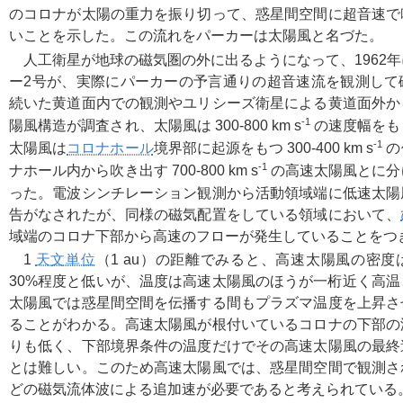
のコロナが太陽の重力を振り切って、惑星間空間に超音速で
いことを示した。この流れをパーカーは太陽風と名づた。
人工衛星が地球の磁気圏の外に出るようになって、1962
ー2号が、実際にパーカーの予言通りの超音速流を観測して
続いた黄道面内での観測やユリシーズ衛星による黄道面外か
-1
陽風構造が調査され、太陽風は 300-800 km s
の速度幅をも
-1
太陽風は
コロナホール
境界部に起源をもつ 300-400 km s
の
-1
ナホール内から吹き出す 700-800 km s
の高速太陽風とに分
った。電波シンチレーション観測から活動領域端に低速太陽
告がなされたが、同様の磁気配置をしている領域において、
域端のコロナ下部から高速のフローが発生していることをつ
1
天文単位
（1 au）の距離でみると、高速太陽風の密
30%程度と低いが、温度は高速太陽風のほうが一桁近く高
太陽風では惑星間空間を伝播する間もプラズマ温度を上昇さ
ることがわかる。高速太陽風が根付いているコロナの下部の
りも低く、下部境界条件の温度だけでその高速太陽風の最終
とは難しい。このため高速太陽風では、惑星間空間で観測さ
どの磁気流体波による追加速が必要であると考えられている