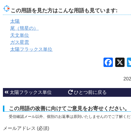
この用語を見た方はこんな用語も見ています:
太陽
尾（彗星の）
天文単位
ガス星雲
太陽フラックス単位
Fac
20
太陽フラックス単位
ひとつ前に戻る
この用語の改善に向けてご意見をお寄せください。
受信確認メール以外、個別のお返事は原則いたしませんのでご了解くだ
メールアドレス (必須)