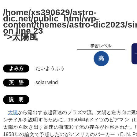
/home/xs390629/astro-
dic.net/public_html/wp-
content/themes/astro-dic2023/si
on line
23
">太陽風
よみ方
たいようふう
英 語
solar wind
説 明
太陽
から流出する超音速のプラズマ流。太陽と逆方向に延
ンテイルを説明するために、1950年頃ドイツのビアマン（L. B
太陽から吹き出す高速の荷電粒子流の存在が推察された。
1958年の論文で予想したのがアメリカのパーカー（E. N. Pa