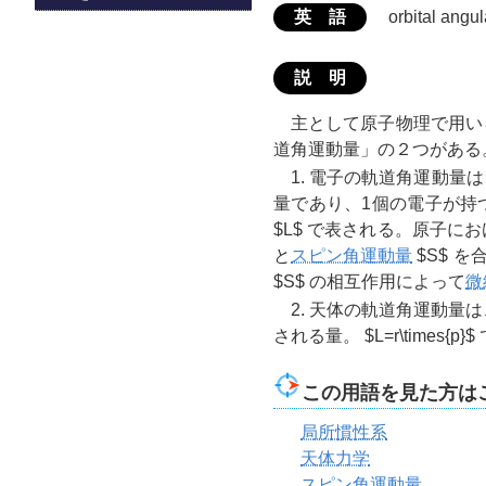
英 語
orbital ang
説 明
主として原子物理で用い
道角運動量」の２つがある
1. 電子の軌道角運動
量であり、1個の電子が持
$L$
で表される。原子にお
と
スピン角運動量
$S$
を合
$S$
の相互作用によって
微
2. 天体の軌道角運動
される量。
$L=r\times{p}$
この用語を見た方は
局所慣性系
天体力学
スピン角運動量