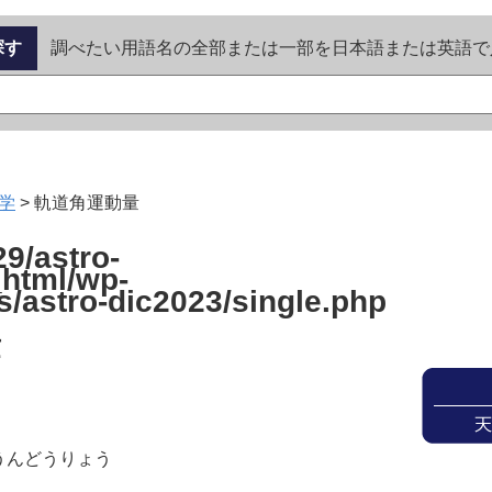
探す
調べたい用語名の全部または一部を日本語または英語で
学
>
軌道角運動量
9/astro-
_html/wp-
s/astro-dic2023/single.php
量
うんどうりょう