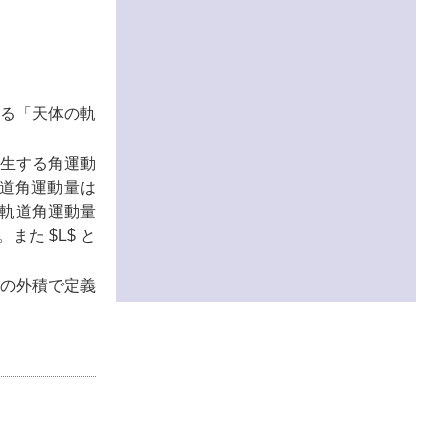
る「天体の軌
発生する角運動
道角運動量は
軌道角運動量
。また
$L$
と
の外積で定義