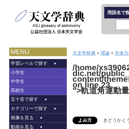
用語名で
MENU
天文学辞典
>
理論
>
天体力
学習レベルで探す
/home/xs39062
dic.net/public
小学生
content/theme
中学生
on line
23
">軌道角運動
高校生
五十音で探す
カテゴリーで探す
画像を見る
よみ方
きどうかく
動画を見る