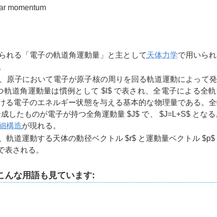
ular momentum
られる「電子の軌道角運動量」と主として
天体力学
で用いられ
。
量は、原子において電子が原子核の周りを回る軌道運動によって
つ軌道角運動量は慣例として
$l$
で表され、全電子による全軌
ける電子のエネルギー状態を与える基本的な物理量である。全
成したものが電子が持つ全角運動量
$J$
で、
$J=L+S$
となる
細構造
が現れる。
量は、軌道運動する天体の動径ベクトル
$r$
と運動量ベクトル
$p$
で表される。
こんな用語も見ています: