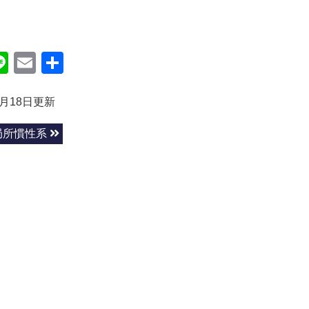
ok
itter
Line
Email
共
有
4月18日更新
局所慣性系