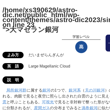
/home/xs390629/astro-
dic.net/public_html/wp-
content/themes/astro-dic2023/si
on line
23
">大マゼラン銀河
よみ方
だいまぜらんぎんが
英 語
Large Magellanic Cloud
説 明
局所銀河群
に属する
銀河
の1つで、
銀河系
（
天の川銀河
）
れる。肉眼で見ると夜空に照らし出された白雲のように見え
雲
と呼ぶこともある。
可視光
で見ると非対称で整った形がな
に分類されるが、
星間ガス
の分布までみると
渦巻銀河
に似た