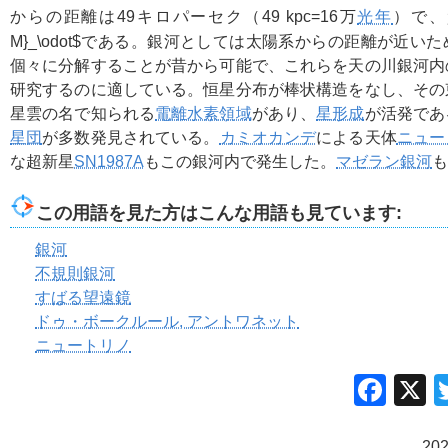
からの距離は49キロパーセク（49 kpc=16万
光年
）で、
M}_\odot$である
。銀河としては太陽系からの距離が近いた
個々に分解することが昔から可能で、これらを天の川銀河内
研究するのに適している。恒星分布が棒状構造をなし、その
星雲の名で知られる
電離水素領域
があり、
星形成
が活発であ
星団
が多数発見されている。
カミオカンデ
による天体
ニュー
な超新星
SN1987A
もこの銀河内で発生した。
マゼラン銀河
も
この用語を見た方はこんな用語も見ています:
銀河
不規則銀河
すばる望遠鏡
ドゥ・ボークルール, アントワネット
ニュートリノ
Fac
20