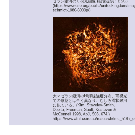
ゼラン銀河の可視光画像 (画像提供：ESO)
(https://www.eso.org/public/unitedkingdom/ima
schmidt-1986-6000p/)
大マゼラン銀河のHI輝線強度分布。可視光
での形態とは全く異なり、むしろ渦状銀河
に似ている。(Kim, Staveley-Smith,
Dopita, Freeman, Sault, Kesteven &
McConnell 1998, ApJ, 503, 674.)
https://www.atnf.csiro.au/research/lmc_h1/hi_