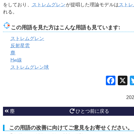
をしており、
ストレムグレン
が提唱した理論モデルは
ストレ
れる。
この用語を見た方はこんな用語も見ています:
ストレムグレン
反射星雲
塵
H𝛂線
ストレムグレン球
Fac
20
塵
ひとつ前に戻る
この用語の改善に向けてご意見をお寄せください。