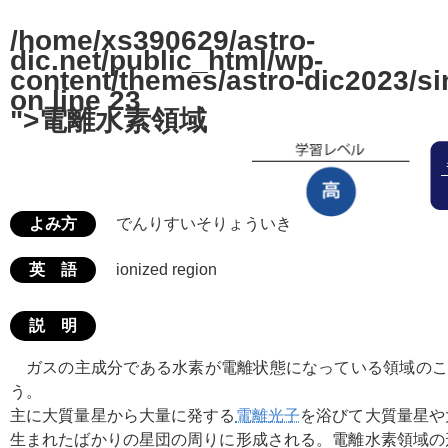
/home/xs390629/astro-
dic.net/public_html/wp-
content/themes/astro-dic2023/si
on line
23
">電離水素領域
よみ方
でんりすいそりょういき
英 語
ionized region
説 明
ガスの主成分である水素が電離状態になっている領域のこ
う。
主に大質量星から大量に発する
電離光子
を浴びて大質量星や
生まれたばかりの星団の周りに形成される。電離水素領域の