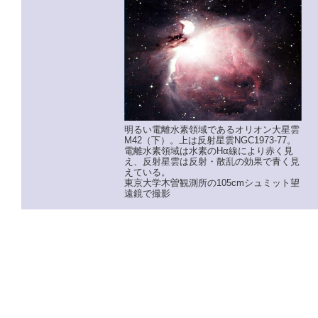
明るい電離水素領域であるオリオン大星雲
M42（下）。上は反射星雲NGC1973-77。
電離水素領域は水素のHα線により赤く見
え、反射星雲は反射・散乱の効果で青く見
えている。
東京大学木曽観測所の105cmシュミット望
遠鏡で撮影