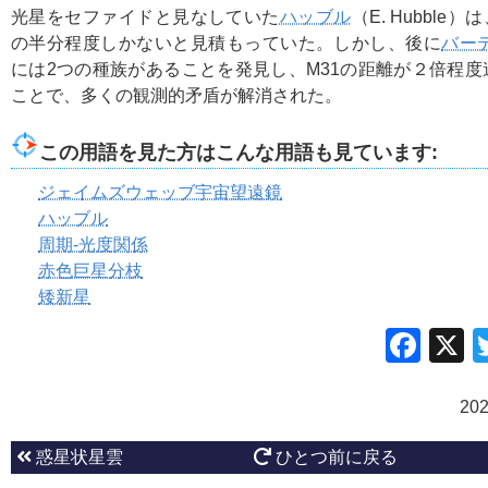
光星をセファイドと見なしていた
ハッブル
（E. Hubble
の半分程度しかないと見積もっていた。しかし、後に
バー
には2つの種族があることを発見し、M31の距離が２倍程
ことで、多くの観測的矛盾が解消された。
この用語を見た方はこんな用語も見ています:
ジェイムズウェッブ宇宙望遠鏡
ハッブル
周期-光度関係
赤色巨星分枝
矮新星
Fac
20
惑星状星雲
ひとつ前に戻る