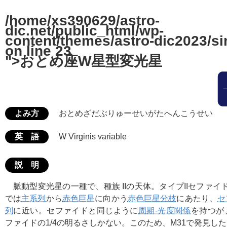
/home/xs390629/astro-
dic.net/public_html/wp-
content/themes/astro-dic2023/si
on line
23
">おとめ座W星型変光星
よみ方
おとめざだぶりゅーせいがたへんこうせい
英 語
W Virginis variable
説 明
脈動型変光星の一種で、種族 IIの天体。タイプIIセファイ
では
主系列
から
赤色巨星
に向かう
赤色巨星分枝
にあたり、
セ
列
に近い。セファイドと同じように
周期-光度関係
を持つが
ファイドの1/4の明るさしかない。このため、M31で発見し