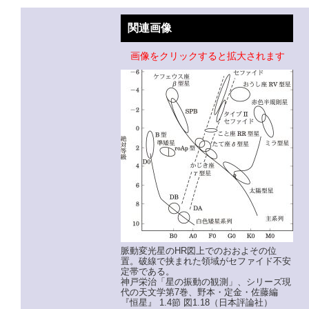
関連画像
画像をクリックすると拡大されます
脈動変光星のHR図上でのおおよその位
置。破線で挟まれた領域がセファイド不安
定帯である。
神戸栄治「星の振動の観測」、シリーズ現
代の天文学第7巻、野本・定金・佐藤編
『恒星』 1.4節 図1.18（日本評論社）