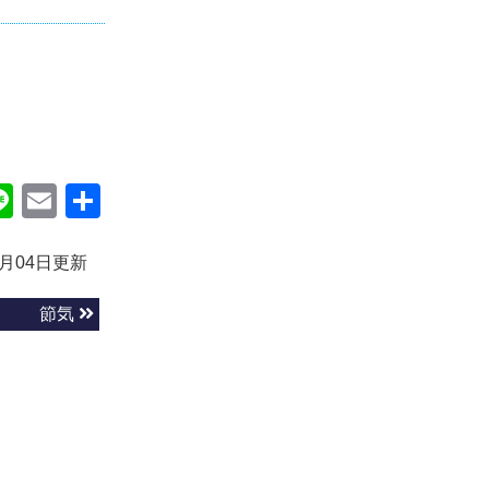
ok
itter
Line
Email
共
有
1月04日更新
節気