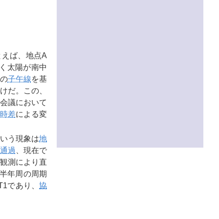
えば、地点A
遅く太陽が南中
の
子午線
を基
けだ。この、
線会議において
時差
による変
いう現象は
地
通過
、現在で
、観測により直
び半年周の周期
T1であり、
協