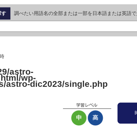
探す
調べたい用語名の全部または一部を日本語または英語で
時
9/astro-
_html/wp-
s/astro-dic2023/single.php