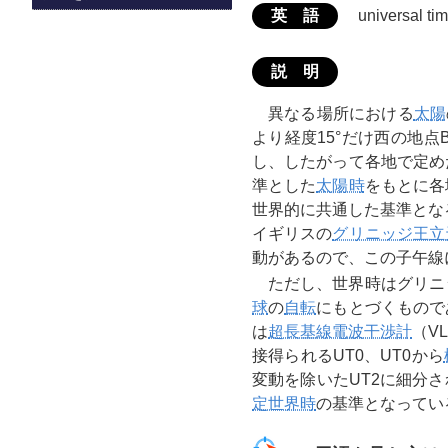
英 語
universal 
説 明
異なる場所における
太陽
より経度15°だけ西の地点
し、したがって各地で定め
準とした
太陽時
をもとに各
世界的に共通した基準とな
イギリスの
グリニッジ王立
動があるので、この子午線
ただし、世界時はグリニ
球
の
自転
にもとづくもので
は
超長基線電波干渉計
（V
接得られるUT0、UT0から
変動を除いたUT2に細分
定世界時
の基準となってい