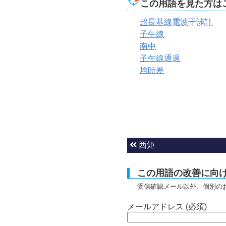
この用語を見た方は
超長基線電波干渉計
子午線
南中
子午線通過
均時差
西矩
この用語の改善に向
受信確認メール以外、個別の
メールアドレス (必須)