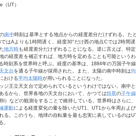
time（UT）
の
南中
時刻は基準とする地点からの経度差分だけずれる。たと
BではAよりも1時間遅く、経度30°だけ西の地点Cでは2時間
た
地方時
も経度差分だけずれることになる。逆に言えば、特定
地の経度差を補正すれば、地方時を定めることも可能というわ
る時刻系を世界時と呼ぶ。経度の基準は、1884年の万国子午
天文台
を通る子午線が採用された。また、太陽の南中時刻は
均
における
平均太陽時
が用いられることになった。
ッジ王立天文台で定められているというわけではない。南中と
あるから、世界各地の天文台において、かつては
恒星
の
子午線
LBI）などの観測をすることで維持している。世界時はさらに
極運動
による経度変化の量を除いたUT1、UT1から年周およ
される。このうち、地球の自転量を最も忠実に表しているのはU
る。