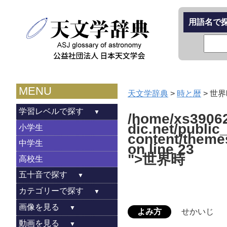
用語名で
MENU
天文学辞典
>
時と暦
>
世界
学習レベルで探す
/home/xs39062
dic.net/public
小学生
content/theme
中学生
on line
23
">世界時
高校生
五十音で探す
カテゴリーで探す
画像を見る
よみ方
せかいじ
動画を見る