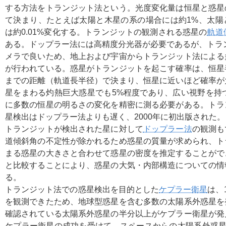
する方法をトランジット法という。光度変化量は恒星と惑星
て決まり、たとえば太陽と木星の系の場合には約1%、太陽
は約0.01%変化する。トランジットの観測される惑星の
軌道
ある。ドップラー法には高精度分光器が必要であるが、トラ
メラで良いため、地上および宇宙からトランジット法による
が行われている。惑星がトランジットを起こす確率は、恒星
までの距離（軌道長半径）で決まり、恒星に近いほど確率が
星をまわる灼熱巨大惑星でも5%程度であり、広い視野を持
に多数の恒星の明るさの変化を精密に測る必要がある。トラ
星検出はドップラー法よりも遅く、2000年に初出版された。
トランジットが検出された星に対して
ドップラー法
の観測も
道傾斜角の不定性が除かれるため惑星の質量が求められ、ト
まる惑星の大きさと合わせて惑星の密度を推定することがで
と比較することにより、惑星の大気・内部構造についての情
る。
トランジット法での惑星検出を目的とした
ケプラー衛星
は、
を観測できたため、地球型惑星を含む多数の太陽系外惑星を
確認されている太陽系外惑星の半分以上がケプラー衛星が発
ケプラー衛星の成功を受けて、スペースからの太陽系外惑