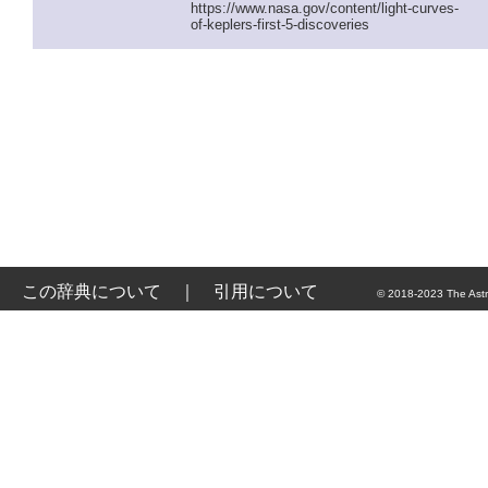
https://www.nasa.gov/content/light-curves-
of-keplers-first-5-discoveries
この辞典について
｜
引用について
© 2018-2023 The Astr