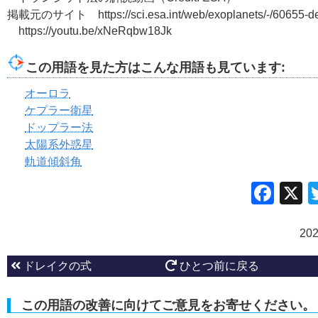
掲載元のサイト https://sci.esa.int/web/exoplanets/-/60655-de
https://youtu.be/xNeRqbw18Jk
この用語を見た方はこんな用語も見ています:
オーロラ
ケプラー衛星
ドップラー法
太陽系外惑星
軌道傾斜角
Fac
20
ドレイクの式
ひとつ前に戻る
この用語の改善に向けてご意見をお寄せください。