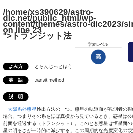
/home/xs390629/astro-
dic.net/public_html/wp-
content/themes/astro-dic2023/si
on line
23
">トランジット法
よみ方
とらんじっとほう
英 語
transit method
説 明
太陽系外惑星
検出方法の一つ。惑星の軌道面が観測者の視
場合、つまりその系をほぼ真横から見ているとき、惑星は公
前面を通過する（トランジット）。このとき惑星は恒星面の
星の明るさが一時的に減少する。この周期的な光度変化の観