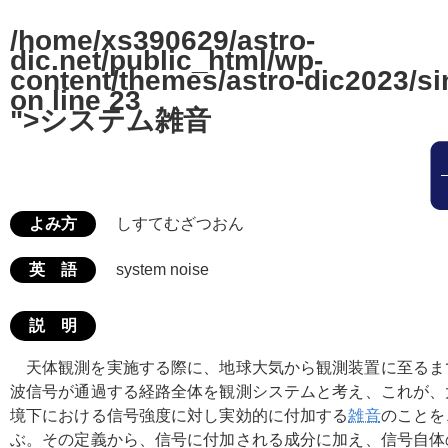
/home/xs390629/astro-
dic.net/public_html/wp-
content/themes/astro-dic2023/si
on line
23
">システム雑音
よみ方
しすてむざつおん
英 語
system noise
説 明
天体観測を実施する際に、地球大気から観測装置に至るま
波信号が通過する経路全体を観測システムと考え、これが、
境下における信号強度に対し実効的に付加する
雑音
のことを
ぶ。その定義から、信号に付加される成分に加え、信号自体