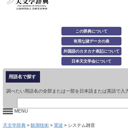
この辞典について
有用な諸データの表
外国語のカタカナ表記について
日本天文学会について
用語名で探す
調べたい用語名の全部または一部を日本語または英語で入
MENU
天文学辞典
>
観測技術
>
電波
>
システム雑音