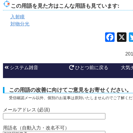
この用語を見た方はこんな用語も見ています:
入射瞳
対物分光
Fac
20
システム雑音
ひとつ前に戻る
大気
この用語の改善に向けてご意見をお寄せください。
受信確認メール以外、個別のお返事は原則いたしませんのでご了解くだ
メールアドレス (必須)
用語名（自動入力・改名不可）