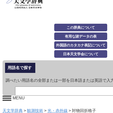
この辞典について
有用な諸データの表
外国語のカタカナ表記について
日本天文学会について
用語名で探す
調べたい用語名の全部または一部を日本語または英語で入
MENU
天文学辞典
>
観測技術
>
光・赤外線
>
対物回折格子