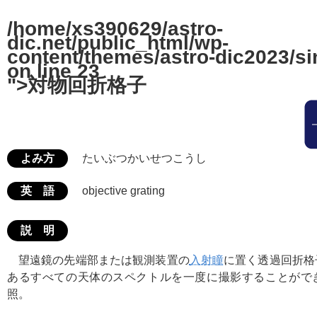
/home/xs390629/astro-
dic.net/public_html/wp-
content/themes/astro-dic2023/si
on line
23
">対物回折格子
よみ方
たいぶつかいせつこうし
英 語
objective grating
説 明
望遠鏡の先端部または観測装置の
入射瞳
に置く透過回折格
あるすべての天体のスペクトルを一度に撮影することがで
照。