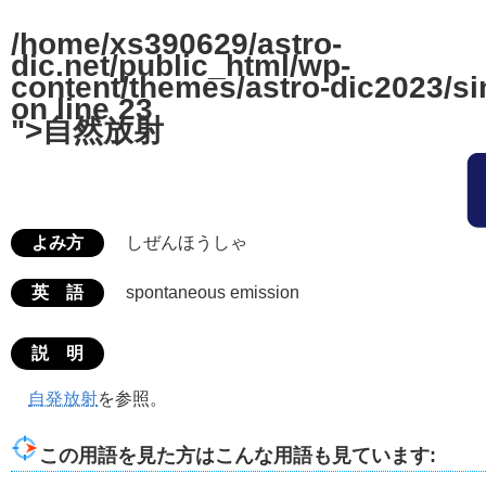
/home/xs390629/astro-
dic.net/public_html/wp-
content/themes/astro-dic2023/si
on line
23
">自然放射
よみ方
しぜんほうしゃ
英 語
spontaneous emission
説 明
自発放射
を参照。
この用語を見た方はこんな用語も見ています: