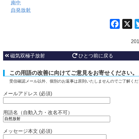
南中
自発放射
Fac
20
磁気双極子放射
ひとつ前に戻る
この用語の改善に向けてご意見をお寄せください。
受信確認メール以外、個別のお返事は原則いたしませんのでご了解くだ
メールアドレス (必須)
用語名（自動入力・改名不可）
メッセージ本文 (必須)