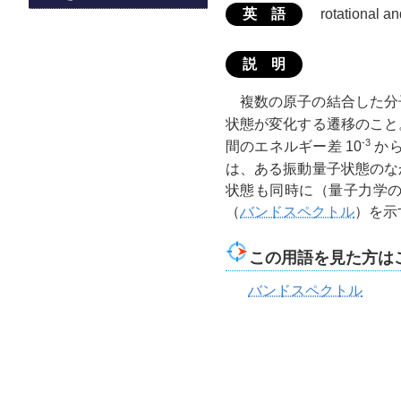
英 語
rotational an
説 明
複数の原子の結合した分
状態が変化する遷移のこと
-3
間のエネルギー差 10
から
は、ある振動量子状態のな
状態も同時に（量子力学
（
バンドスペクトル
）を示
この用語を見た方は
バンドスペクトル