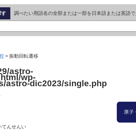
探す
調べたい用語名の全部または一部を日本語または英語で
程
>
振動回転遷移
9/astro-
_html/wp-
s/astro-dic2023/single.php
移
いてんせんい