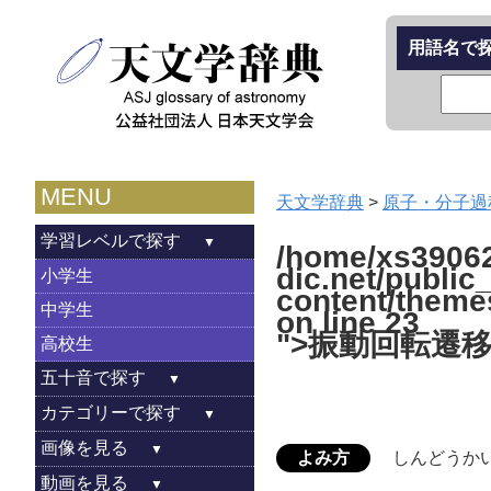
用語名で
MENU
天文学辞典
>
原子・分子過
学習レベルで探す
/home/xs39062
dic.net/public
小学生
content/theme
中学生
on line
23
">振動回転遷
高校生
五十音で探す
カテゴリーで探す
画像を見る
よみ方
しんどうか
動画を見る