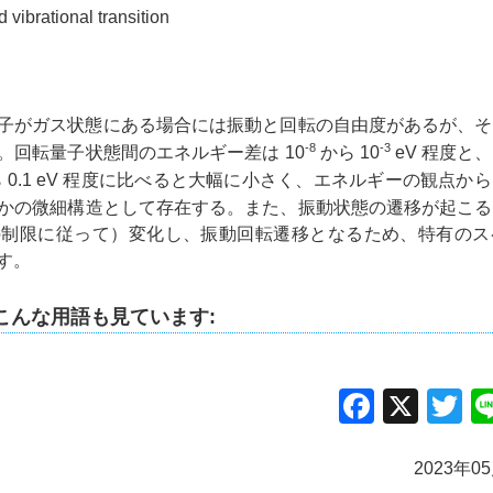
d vibrational transition
子がガス状態にある場合には振動と回転の自由度があるが、そ
-8
-3
。回転量子状態間のエネルギー差は 10
から 10
eV 程度と
 0.1 eV 程度に比べると大幅に小さく、エネルギーの観点か
かの微細構造として存在する。また、振動状態の遷移が起こる
の制限に従って）変化し、振動回転遷移となるため、特有のス
す。
こんな用語も見ています:
Facebo
X
Tw
2023年0