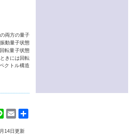
の両方の量子
、振動量子状態
ら回転量子状態
ときには回転
ペクトル構造
ok
itter
Line
Email
共
有
5月14日更新