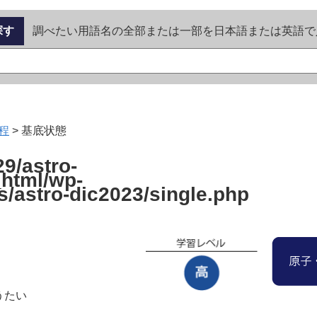
探す
調べたい用語名の全部または一部を日本語または英語で
程
>
基底状態
9/astro-
_html/wp-
s/astro-dic2023/single.php
うたい