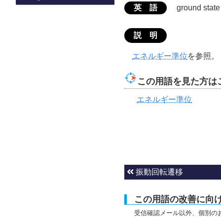
英 語
ground state
説 明
エネルギー準位
を参照。
この用語を見た方は
エネルギー準位
振動回転遷移
この用語の改善に向
受信確認メール以外、個別の