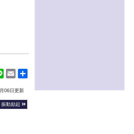
ok
itter
Line
Email
共
有
3月06日更新
振動励起