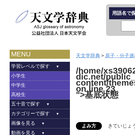
用語名で
MENU
天文学辞典
>
原子・分子過
学習レベルで探す
/home/xs39062
dic.net/public
小学生
content/theme
中学生
on line
23
">基底状態
高校生
五十音で探す
カテゴリーで探す
画像を見る
よみ方
きていじょ
動画を見る