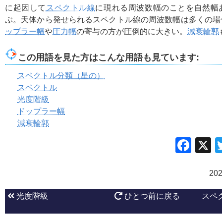
に起因して
スペクトル線
に現れる周波数幅のことを自然幅
ぶ。天体から発せられるスペクトル線の周波数幅は多くの場
ップラー幅
や
圧力幅
の寄与の方が圧倒的に大きい。
減衰輪郭
この用語を見た方はこんな用語も見ています:
スペクトル分類（星の）
スペクトル
光度階級
ドップラー幅
減衰輪郭
Fac
20
光度階級
ひとつ前に戻る
スペ