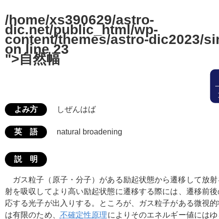
/home/xs390629/astro-
dic.net/public_html/wp-
content/themes/astro-dic2023/si
on line
23
">自然幅
よみ方
しぜんはば
英 語
natural broadening
説 明
ガス粒子（原子・分子）がある励起状態から遷移して放射
射を吸収してより高い励起状態に遷移する際には、遷移前後
応する光子が出入りする。ところが、ガス粒子がある微視的
は有限のため、
不確定性原理
によりそのエネルギー値にはゆ