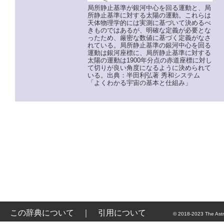
局所静止基準が銀河中心を回る運動と、局
所静止基準に対する太陽の運動。これらは
天体物理学的には実測に基づいて決めるべ
きものではあるが、明確な定義が必要とな
ったため、厳密な数値に基づく定義がなさ
れている。局所静止基準の銀河中心を回る
運動は銀河座標に、局所静止基準に対する
太陽の運動は1900年分点の赤道座標に対し
て切りが良い角度になるように決められて
いる。出典：半田利弘著 秀和システム
「よくわかる宇宙の基本と仕組み」
この辞典について
｜
引用について
© 2018-2023 The Astr