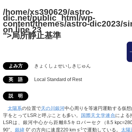
/home/xs390629/astro-
dic.net/public_html/wp-
content/themes/astro-dic2023/si
on line
23
">局所静止基準
よみ方
きょくしょせいしきじゅん
英 語
Local Standard of Rest
説 明
太陽系
の位置で
天の川銀河
中心周りを等速円運動する仮想
字をとってLSRと呼ぶことも多い。
国際天文学連合
による
LSRは、銀河中心から距離8.5キロパーセク（8.5 kpc=2
-1
90°、
銀緯
0° の方向に速度220 km s
で運動している。
太陽