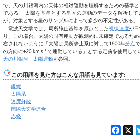
で、天の川銀河内の天体の相対運動を理解するための基準と
である。 太陽を基準とする星々の運動のデータを解析して
が、対象とする星のサンプルによって多少の不定性がある。
電波天文学では、局所静止基準を原点とした
視線速度
が日
り、この場合、太陽の固有運動が観測的に未確定であるため
右されないように「太陽は局所静止系に対して1900年
分点
-1
の方向に+20 km s
で運動している」とする定義を使用して
天の川銀河
、
太陽運動
も参照。
この用語を見た方はこんな用語も見ています:
銀緯
太陽系
速度分散
国際天文学連合
赤経
Fac