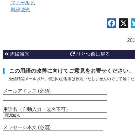
フィールド
周縁減光
Fac
20
周縁減光
ひとつ前に戻る
この用語の改善に向けてご意見をお寄せください。
受信確認メール以外、個別のお返事は原則いたしませんのでご了解くだ
メールアドレス (必須)
用語名（自動入力・改名不可）
メッセージ本文 (必須)