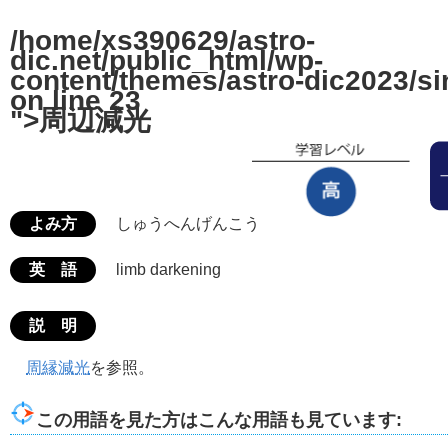
/home/xs390629/astro-
dic.net/public_html/wp-
content/themes/astro-dic2023/si
on line
23
">周辺減光
よみ方
しゅうへんげんこう
英 語
limb darkening
説 明
周縁減光
を参照。
この用語を見た方はこんな用語も見ています: