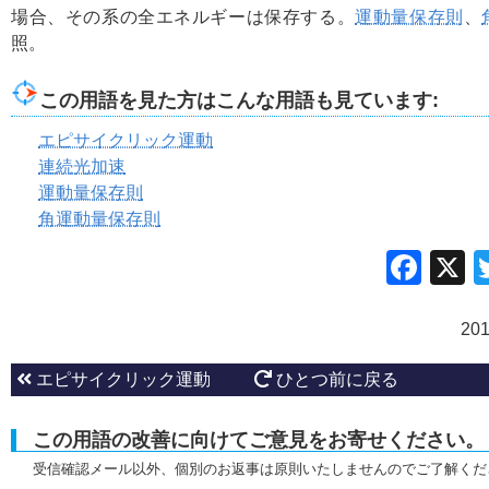
場合、その系の全エネルギーは保存する。
運動量保存則
、
照。
この用語を見た方はこんな用語も見ています:
エピサイクリック運動
連続光加速
運動量保存則
角運動量保存則
Fac
20
エピサイクリック運動
ひとつ前に戻る
この用語の改善に向けてご意見をお寄せください。
受信確認メール以外、個別のお返事は原則いたしませんのでご了解くだ