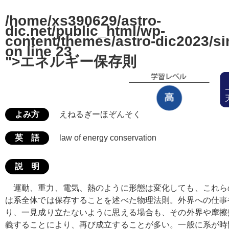
/home/xs390629/astro-
dic.net/public_html/wp-
content/themes/astro-dic2023/si
on line
23
">エネルギー保存則
よみ方
えねるぎーほぞんそく
英 語
law of energy conservation
説 明
運動、重力、電気、熱のように形態は変化しても、これら
は系全体では保存することを述べた物理法則。外界への仕事
り、一見成り立たないように思える場合も、その外界や摩擦
義することにより、再び成立することが多い。一般に系が時