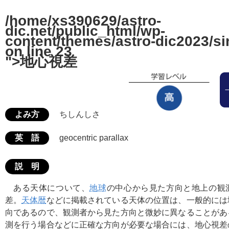
/home/xs390629/astro-
dic.net/public_html/wp-
content/themes/astro-dic2023/si
on line
23
">地心視差
よみ方
ちしんしさ
英 語
geocentric parallax
説 明
ある天体について、
地球
の中心から見た方向と地上の観
差。
天体暦
などに掲載されている天体の位置は、一般的には
向であるので、観測者から見た方向と微妙に異なることがあ
測を行う場合などに正確な方向が必要な場合には、地心視差