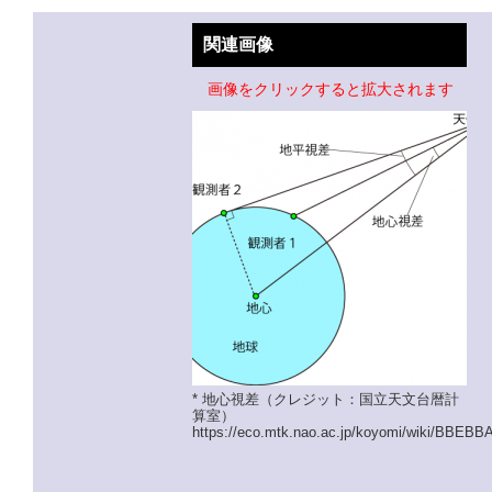
関連画像
画像をクリックすると拡大されます
* 地心視差（クレジット：国立天文台暦計
算室）
https://eco.mtk.nao.ac.jp/koyomi/wiki/BBEBB