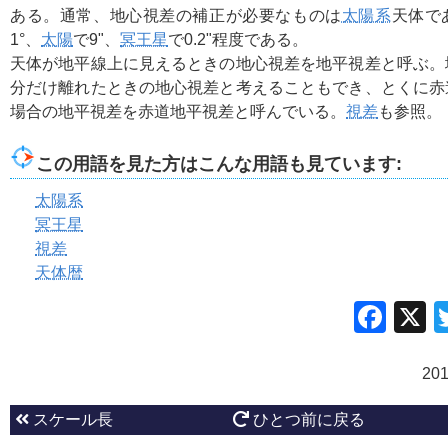
ある。通常、地心視差の補正が必要なものは
太陽系
天体で
1°、
太陽
で9"、
冥王星
で0.2"程度である。
天体が地平線上に見えるときの地心視差を地平視差と呼ぶ。
分だけ離れたときの地心視差と考えることもでき、とくに赤
場合の地平視差を赤道地平視差と呼んでいる。
視差
も参照。
この用語を見た方はこんな用語も見ています:
太陽系
冥王星
視差
天体暦
Fac
20
スケール長
ひとつ前に戻る