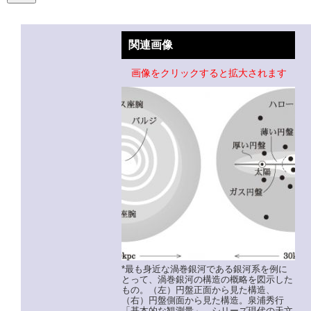
関連画像
画像をクリックすると拡大されます
*最も身近な渦巻銀河である銀河系を例に
とって、渦巻銀河の構造の概略を図示した
もの。（左）円盤正面から見た構造、
（右）円盤側面から見た構造。泉浦秀行
「基本的な観測量」、シリーズ現代の天文