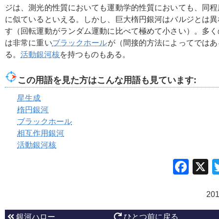
ジは、測光的性質においても運動学的性質においても、同程
に似ているといえる。しかし、巨大楕円銀河はバルジとは異
す（回転運動がランダム運動に比べて極めて小さい）。多く
は非常に重い
ブラックホール
が（間接的方法によってではあ
る。
活動銀河核
を持つものもある。
この用語を見た方はこんな用語も見ています:
星生成
楕円銀河
ブラックホール
相互作用銀河
活動銀河核
Fac
20
銀河ハロー
ひとつ前に戻る