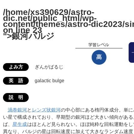
/home/xs390629/astro-
dic.net/public_html/wp-
content/themes/astro-dic2023/si
on line
23
">銀河バルジ
よみ方
ぎんがばるじ
英 語
galactic bulge
説 明
渦巻銀河
と
レンズ状銀河
の中心部にある楕円体成分。単に
い星で構成されており、早期型の銀河ほど大きい傾向がある
ば、
星生成
はほとんど見られない。ほぼ純粋な回転運動をし
異なり、バルジの星は回転速度に加えて大きなランダム速度