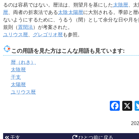
るのは容易ではない。暦法は、朔望月を基にした
太陰暦
、太
暦
、両者の折衷法である
太陰太陽暦
に大別される。季節と暦
ないようにするために、うるう（閏）として余分な日や月を
規則（
置閏法
）が考案された。
ユリウス暦
、
グレゴリオ暦
も参照。
この用語を見た方はこんな用語も見ています:
暦（れき）
太陰暦
干支
太陽暦
ユリウス暦
Fac
20
干支
ひとつ前に戻る