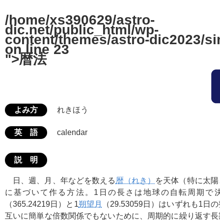
/home/xs390629/astro-
dic.net/public_html/wp-
content/themes/astro-dic2023/si
on line
23
">暦法
よみ方
れきほう
英 語
calendar
説 明
日、週、月、年などを数える
暦（れき）
を天体（特に太陽
に基づいて作る方法。1日の長さは地球の自転周期で
（365.24219日）と1
朔望月
（29.53059日）はいずれも1
互いに簡単な倍数関係でもないために、周期的に繰り返す長