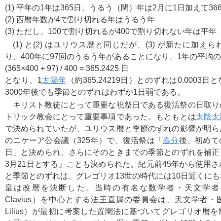
(1) 平年の1年は365日、うるう（閏）年は2月に1日加えて36
(2) 西暦年数が4で割り切れる年はうるう年
(3) ただし、100で割り切れるが400で割り切れない年は平年
(1) と(2) はユリウス暦と同じだが、(3) が新たに加
り、400年に97回のうるう年があることになり、1年の平均
(365×400 + 97) / 400 = 365.2425 日
となり、1
太陽年
（約365.24219日）とのずれは0.0003
3000年後でも季節とのずれはわずか1日弱である。
キリスト教徒にとって重要な祝祭日である復活祭の日取り
トリック教会にとって重要事項であった。もともとは
太陰太
で決められていたが、ユリウス暦と季節のずれの影響が明ら
のニケーア公会議（325年）で、復活祭は「
春分
後、初めて
日」と決められ、さらにそのときまでの季節とのずれを補正
3月21日とする」ことも決められた。紀元前45年から使用
と季節とのずれは、グレゴリオ13世の時代には10日近くに
皇は改暦を決断した。当時の有名な数学者・天文学者
Clavius）を中心とする法王直属の委員会は、天文学者・
Lilius）が最初に考案した置閏法に基づいてグレゴリオ暦