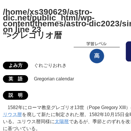
/home/xs390629/astro-
dic.net/public_html/wp-
content/themes/astro-dic2023/si
on line
23
">グレゴリオ暦
よみ方
ぐれごりおれき
英 語
Gregorian calendar
説 明
1582年にローマ教皇グレゴリオ13世（Pope Gregory XI
リウス暦
を廃して新たに制定された暦。1582年10月15日
いる。ユリウス暦同様に
太陽暦
であるが、季節とのずれを改
に基づいている。