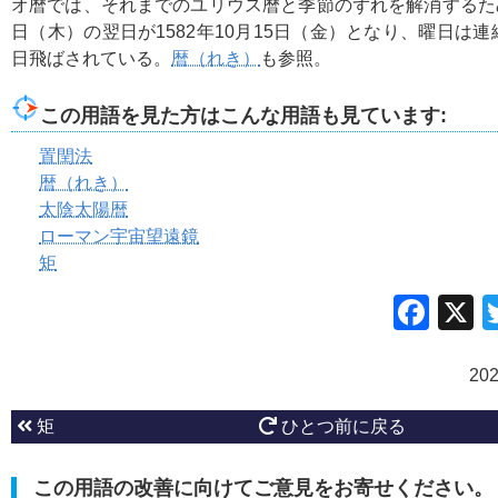
オ暦では、それまでのユリウス暦と季節のずれを解消するために
日（木）の翌日が1582年10月15日（金）となり、曜日は連
日飛ばされている。
暦（れき）
も参照。
この用語を見た方はこんな用語も見ています:
置閏法
暦（れき）
太陰太陽暦
ローマン宇宙望遠鏡
矩
Fac
20
矩
ひとつ前に戻る
この用語の改善に向けてご意見をお寄せください。