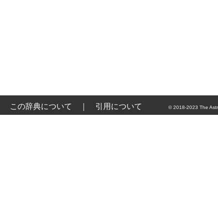
この辞典について
｜
引用について
© 2018-2023 The Astr