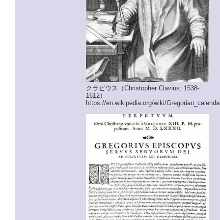
クラビウス（Christopher Clavius; 1538-
1612）
https://en.wikipedia.org/wiki/Gregorian_calenda