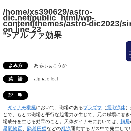
/home/xs390629/astro-
dic.net/public_html/wp-
content/themes/astro-dic2023/si
on line
23
">アルファ効果
よみ方
あるふぁこうか
英 語
alpha effect
説 明
ダイナモ機構
において、磁場のある
プラズマ
（
電磁流体
）
とで、もとの磁場と平行な起電力が生じて、元の磁場に巻き
場成分を生じる効果のこと。天体ダイナモにおいては、
恒星
星間物質
、
降着円盤
などの
乱流
運動するガス中で発生して