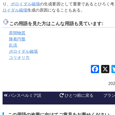
り、
ポロイダル磁場
の生成要因として重要であるとひろく考
ロイダル磁場
生成の原因になることもある。
この用語を見た方はこんな用語も見ています:
星間物質
降着円盤
乱流
ポロイダル磁場
コリオリ力
Fac
20
パンスペルミア説
ひとつ前に戻る
ブラン
この用語の改善に向けてご意見をお寄せください。