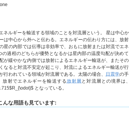
zone
エネルギーを輸送する領域のことを対流層という。 星は中心
ーは中心から外へと伝わる。エネルギーの伝わり方には、放射
の星の内部では伝導は非効率で、おもに放射または対流でエネ
つの過程のどちらが優勢となるかは星内部の温度勾配が決めて
配が緩やかな内側では放射によるエネルギー輸送が、またその
くなると対流不安定が起こり、対流によるエネルギー輸送が行
が行われている領域が対流層である。太陽の場合、
日震学
の手
、放射でエネルギーを輸送する
放射層
と対流層との境界は、
715
$R_{\odot}$
となっている。
こんな用語も見ています: