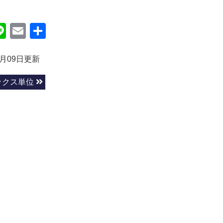
ok
itter
Line
Email
共
有
5月09日更新
ックス単位