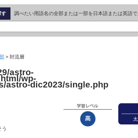
探す
調べたい用語名の全部または一部を日本語または英語で
部
>
対流層
9/astro-
_html/wp-
s/astro-dic2023/single.php
そう