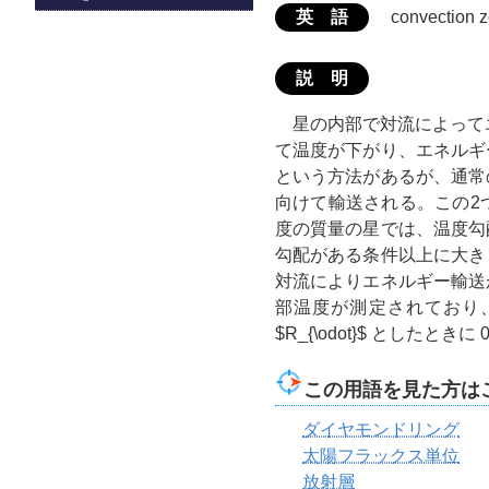
英 語
convection 
説 明
星の内部で対流によって
て温度が下がり、エネルギ
という方法があるが、通常
向けて輸送される。この2
度の質量の星では、温度勾
勾配がある条件以上に大き
対流によりエネルギー輸送
部温度が測定されており
$R_{\odot}$
としたときに 0.
この用語を見た方は
ダイヤモンドリング
太陽フラックス単位
放射層