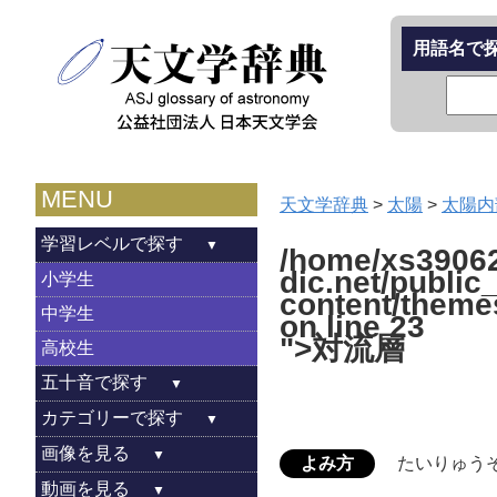
用語名で
MENU
天文学辞典
>
太陽
>
太陽内
学習レベルで探す
/home/xs39062
dic.net/public
小学生
content/theme
中学生
on line
23
">対流層
高校生
五十音で探す
カテゴリーで探す
画像を見る
よみ方
たいりゅう
動画を見る