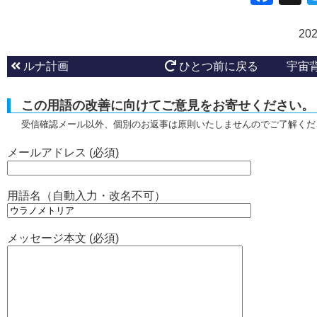
20
ルナ計画
ひとつ前に戻る
宇宙
この用語の改善に向けてご意見をお寄せください。
受信確認メール以外、個別のお返事は原則いたしませんのでご了解くだ
メールアドレス (必須)
用語名（自動入力・改名不可）
メッセージ本文 (必須)