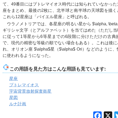
て、49番目にはプトレマイオス時代には知られていなかった
座をまとめ、最後の2枚に、北半球と南半球の天球図を描く
これら12星座は「バイエル星座」と呼ばれる。
ウラノメトリアでは、各星座の明るい星から
$\alpha, \bet
ギリシャ文字（とアルファベット）を当てはめた（ただし当
に従って1等星から6等星までの6段階に分けただけの古典
で、現代の精密な等級の順でない場合もある）。これは後に
れ、オリオン座
$\alpha$
星（
$\alpha$
Ori）などのように
に使われるようになった。
この用語を見た方はこんな用語も見ています:
星座
プトレマイオス
宇宙背景放射探査衛星
星図
ルナ計画
Fac