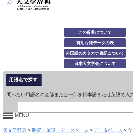
この辞典について
有用な諸データの表
外国語のカタカナ表記について
日本天文学会について
用語名で探す
調べたい用語名の全部または一部を日本語または英語で入
MENU
天文学辞典
>
装置・施設・データベース
>
データベース
>
ウ