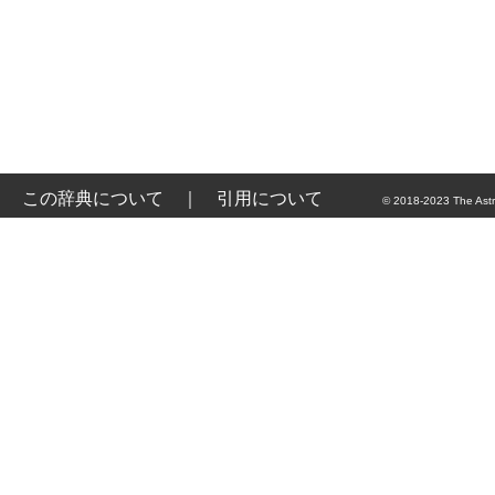
この辞典について
｜
引用について
© 2018-2023 The Astr