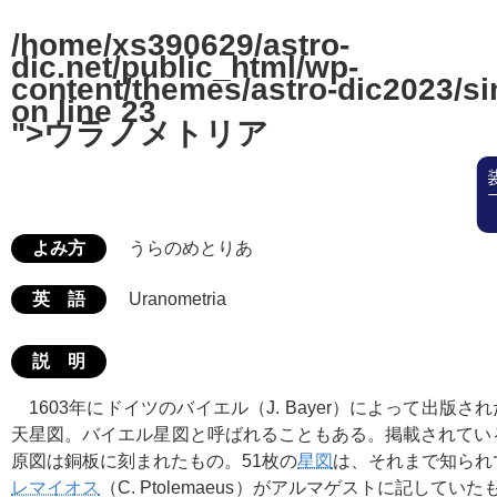
/home/xs390629/astro-
dic.net/public_html/wp-
content/themes/astro-dic2023/si
on line
23
">ウラノメトリア
よみ方
うらのめとりあ
英 語
Uranometria
説 明
1603年にドイツのバイエル（J. Bayer）によって出版
天星図。バイエル星図と呼ばれることもある。掲載されている
原図は銅板に刻まれたもの。51枚の
星図
は、それまで知られ
レマイオス
（C. Ptolemaeus）がアルマゲストに記してい