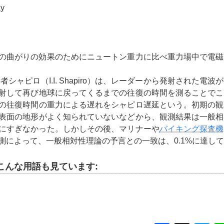
ay
の曲がりの効果のためにニュートン重力に比べ重力場中で電磁
者シャピロ（I.I. Shapiro）は、レーダーから発射された電
射して再び地球に戻ってくるまでの往復の時間を測ることでこ
の往復時間の重力による遅れをシャピロ遅延という。初期の観
表面の地形がよく知られていないなどから、観測結果は一般相
たにすぎなかった。しかしその後、マリナーや
バイキング探査機
測によって、一般相対性理論の予言との一致は、0.1%に達し
こんな用語も見ています: