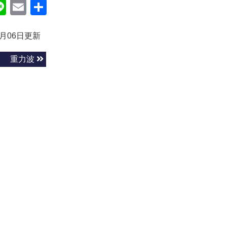
ok
itter
Line
Email
共
有
3月06日更新
重力波