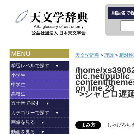
用語名で
MENU
天文学辞典
>
理論
>
相対性
学習レベルで探す
/home/xs39062
dic.net/public
小学生
content/theme
中学生
on line
23
">シャピロ遅
高校生
五十音で探す
カテゴリーで探す
画像を見る
よみ方
しゃぴろち
動画を見る