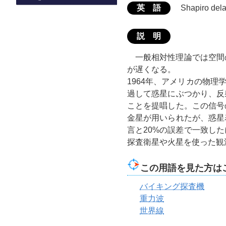
英 語
Shapiro del
説 明
一般相対性理論では空間
が遅くなる。
1964年、アメリカの物理学
過して惑星にぶつかり、反
ことを提唱した。この信号
金星が用いられたが、惑星
言と20%の誤差で一致し
探査衛星や火星を使った観
この用語を見た方は
バイキング探査機
重力波
世界線