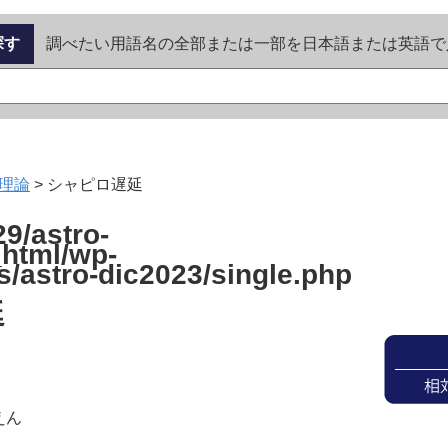
探す
調べたい用語名の全部または一部を日本語または英語で
理論
>
シャピロ遅延
9/astro-
_html/wp-
s/astro-dic2023/single.php
延
えん