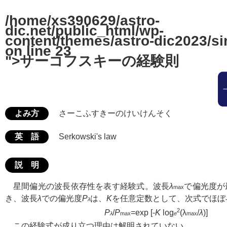
/home/xs390629/astro-
dic.net/public_html/wp-
content/themes/astro-dic2023/si
on line
23
">サーコフスキーの経験則
よみ方
さーこふすきーのけいけんそく
英 語
Serkowski's law
説 明
星間偏光の波長依存性を表す経験式。波長
λ
で偏光度が
max
き、波長
λ
での偏光度
P
は、
K
を任意定数として、次式でほぼ
λ
2
P
/
P
=exp [-
K
log
(λ
/
λ
)]
λ
max
e
max
この経験式が成り立つ理由は解明されていない。