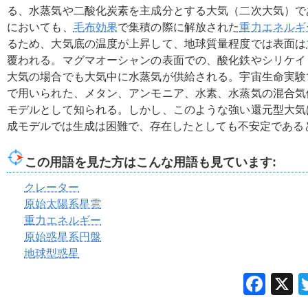
る、水蒸気や二酸化炭素を主成分とする大気（二次大気）で
においても、
毛布効果
で集積の際に解放された
重力エネルギ
るため、大気底の温度が上昇して、地球質量程度では表面は
覆われる。マグマオーシャンの表面での、酸化鉄やシリケイ
大気の場合でも大気中に水蒸気が供給される。宇宙生命実験
で用いられた、メタン、アンモニア、水素、水蒸気の混合気
モデルとして知られる。しかし、このような強い還元型大気
成モデルでは生成は困難で、存在したとしても不安定である
この用語を見た方はこんな用語も見ています:
クレーター
原始太陽系星雲
重力エネルギー
原始惑星系円盤
地球型惑星
Fac