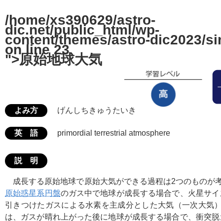
/home/xs390629/astro-
dic.net/public_html/wp-
content/themes/astro-dic2023/si
on line
23
">原始地球大気
よみ方
げんしちきゅうたいき
英 語
primordial terrestrial atmosphere
説 明
成長する原始地球で原始大気ができる過程は2つのものが
原始惑星系円盤
のガス中で地球が成長する場合で、火星サイ
引きつけたガスによる水素を主成分とした大気（一次大気）
は、ガスが晴れ上がった後に地球が成長する場合で、衝突脱