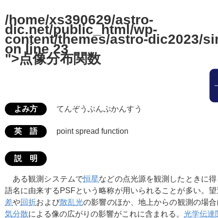
/home/xs390629/astro-
dic.net/public_html/wp-
content/themes/astro-dic2023/si
on line
23
">点像分布関数
よみ方
てんぞうぶんぷかんすう
英 語
point spread function
説 明
ある観測システムで
恒星
などの点光源を観測したときに得
語名に由来するPSFという略称が用いられることが多い。
差
や
回折
および
散乱光
の影響のほか、地上からの観測の場合
気分散
による像の広がりの影響がこれに含まれる。
光学伝達