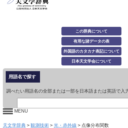
この辞典について
有用な諸データの表
外国語のカタカナ表記について
日本天文学会について
用語名で探す
調べたい用語名の全部または一部を日本語または英語で入
MENU
天文学辞典
>
観測技術
>
光・赤外線
>
点像分布関数