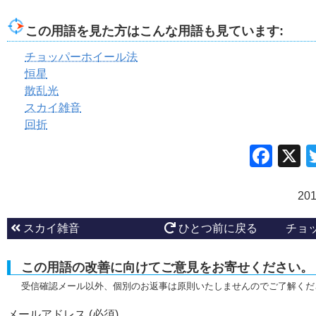
この用語を見た方はこんな用語も見ています:
チョッパーホイール法
恒星
散乱光
スカイ雑音
回折
Fac
20
スカイ雑音
ひとつ前に戻る
チョ
この用語の改善に向けてご意見をお寄せください。
受信確認メール以外、個別のお返事は原則いたしませんのでご了解くだ
メールアドレス (必須)