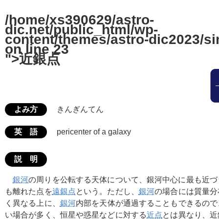
/home/xs390629/astro-
dic.net/public_html/wp-
content/themes/astro-dic2023/si
on line
23
">近銀点
よみ方
きんぎんてん
英 語
pericenter of a galaxy
説 明
銀河
の周りを公転する天体について、銀河中心に最も近づ
も離れた点を
遠銀点
という。ただし、
銀河
の場合には質量分
く異なる上に、
銀河
内部を天体が通過することもできるので
い場合が多く、恒星や惑星などに対する
近点
とは異なり、近