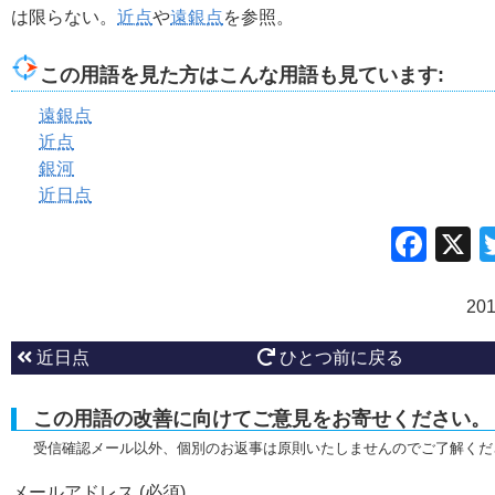
は限らない。
近点
や
遠銀点
を参照。
この用語を見た方はこんな用語も見ています:
遠銀点
近点
銀河
近日点
Fac
20
近日点
ひとつ前に戻る
この用語の改善に向けてご意見をお寄せください。
受信確認メール以外、個別のお返事は原則いたしませんのでご了解くだ
メールアドレス (必須)