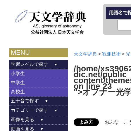
用語名で
MENU
天文学辞典
>
観測技術
>
光
学習レベルで探す
/home/xs39062
dic.net/public
小学生
content/theme
中学生
on line
23
">オフナー光
高校生
五十音で探す
カテゴリーで探す
画像を見る
よみ方
おふなーこ
動画を見る