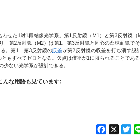
合わせた1対1再結像光学系。第1反射鏡（M1）と第3反射鏡（
り、第2反射鏡（M2）は第1、第3反射鏡と同心の凸球面鏡で
ある。第1、第3反射鏡の
収差
が第2反射鏡の収差を打ち消す設
つともすべてゼロとなる。欠点は倍率が1に限られることであ
の少ない光学系が設計できる。
こんな用語も見ています:
Facebo
X
Tw