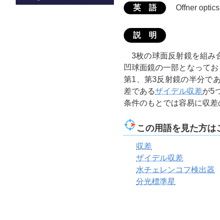
英 語
Offner optics
説 明
3枚の球面反射鏡を組み
凹球面鏡の一部となってお
第1、第3反射鏡の半分で
差である
ザイデル収差
が5
条件のもとでは容易に収差
この用語を見た方は
収差
ザイデル収差
水チェレンコフ検出器
分光標準星