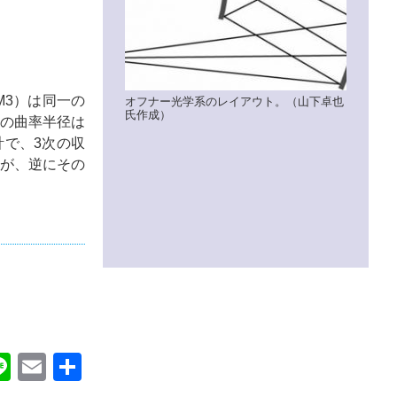
M3）は同一の
オフナー光学系のレイアウト。（山下卓也
氏作成）
その曲率半径は
計で、3次の収
るが、逆にその
ok
itter
Line
Email
共
有