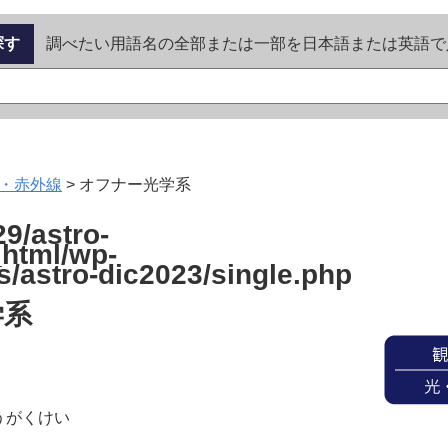
探す
調べたい用語名の全部または一部を日本語または英語で
・赤外線
>
オフナー光学系
9/astro-
_html/wp-
s/astro-dic2023/single.php
学系
うがくけい