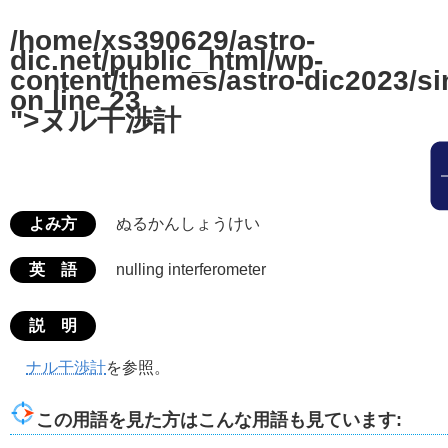
/home/xs390629/astro-
dic.net/public_html/wp-
content/themes/astro-dic2023/si
on line
23
">ヌル干渉計
よみ方
ぬるかんしょうけい
英 語
nulling interferometer
説 明
ナル干渉計
を参照。
この用語を見た方はこんな用語も見ています: