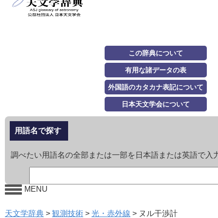
この辞典について
有用な諸データの表
外国語のカタカナ表記について
日本天文学会について
用語名で探す
調べたい用語名の全部または一部を日本語または英語で入
MENU
天文学辞典
>
観測技術
>
光・赤外線
>
ヌル干渉計