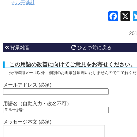
ナル干渉計
Fac
20
背景雑音
ひとつ前に戻る
この用語の改善に向けてご意見をお寄せください。
受信確認メール以外、個別のお返事は原則いたしませんのでご了解くだ
メールアドレス (必須)
用語名（自動入力・改名不可）
メッセージ本文 (必須)