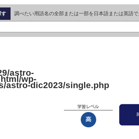
探す
調べたい用語名の全部または一部を日本語または英語で
9/astro-
_html/wp-
s/astro-dic2023/single.php