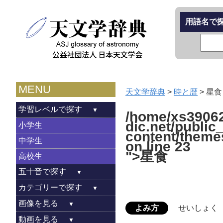
用語名で
MENU
天文学辞典
>
時と暦
>
星食
学習レベルで探す
/home/xs39062
dic.net/public
小学生
content/theme
中学生
on line
23
">星食
高校生
五十音で探す
カテゴリーで探す
画像を見る
よみ方
せいしょく
動画を見る