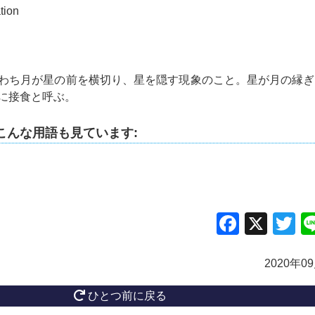
tion
わち月が星の前を横切り、星を隠す現象のこと。星が月の縁ぎ
に接食と呼ぶ。
こんな用語も見ています:
Facebo
X
Tw
2020年0
ひとつ前に戻る