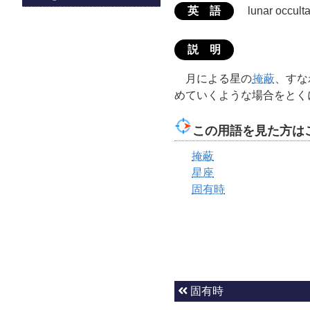
英 語
lunar occulta
説 明
月による星の
掩蔽
、すな
めていくような場合をとく
この用語を見た方は
掩蔽
星座
固有時
固有時