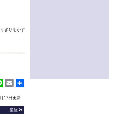
りぎりをかす
ok
itter
Line
Email
共
有
9月17日更新
星座