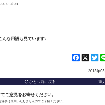
cceleration
こんな用語も見ています:
Facebo
X
Tw
2018年0
ひとつ前に戻る
重
けてご意見をお寄せください。
お返事は原則いたしませんのでご了解ください。