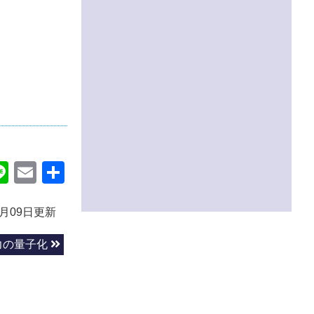
ok
itter
Line
Email
共
有
3月09日更新
力の量子化