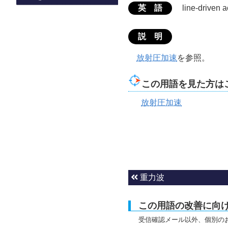
英 語
line-driven a
説 明
放射圧加速
を参照。
この用語を見た方は
放射圧加速
重力波
この用語の改善に向
受信確認メール以外、個別の