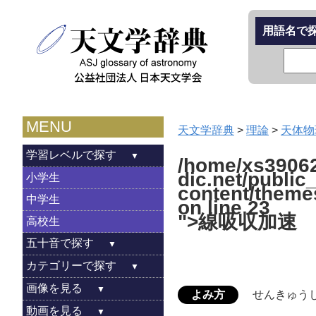
用語名で
MENU
天文学辞典
>
理論
>
天体物
学習レベルで探す
/home/xs39062
dic.net/public
小学生
content/theme
中学生
on line
23
">線吸収加速
高校生
五十音で探す
カテゴリーで探す
画像を見る
よみ方
せんきゅう
動画を見る