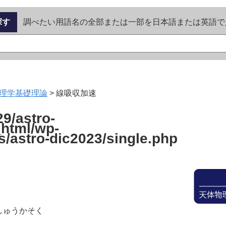
探す
調べたい用語名の全部または一部を日本語または英語で
理学基礎理論
>
線吸収加速
9/astro-
_html/wp-
s/astro-dic2023/single.php
しゅうかそく