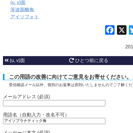
(u, v)面
等波面離角
アイソフォト
Fac
20
(u, v)面
ひとつ前に戻る
この用語の改善に向けてご意見をお寄せください。
受信確認メール以外、個別のお返事は原則いたしませんのでご了解くだ
メールアドレス (必須)
用語名（自動入力・改名不可）
メッセージ本文 (必須)