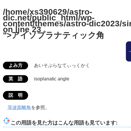
/home/xs390629/astro-
dic.net/public_html/wp-
content/themes/astro-dic2023/si
on line
23
">アイソプラナティック角
よみ方
あいそぷらなてぃっくかく
英 語
isoplanatic angle
説 明
等波面離角
を参照。
この用語を見た方はこんな用語も見ています: