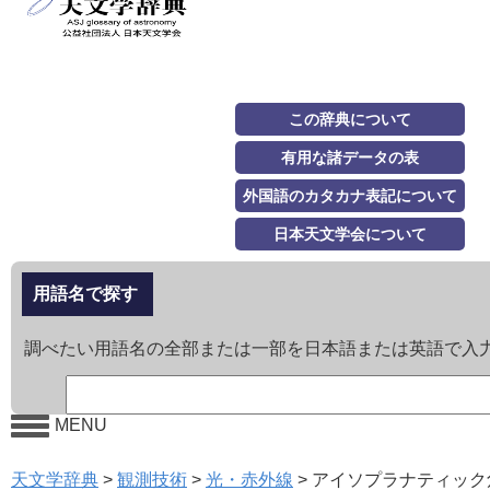
この辞典について
有用な諸データの表
外国語のカタカナ表記について
日本天文学会について
用語名で探す
調べたい用語名の全部または一部を日本語または英語で入
MENU
天文学辞典
>
観測技術
>
光・赤外線
>
アイソプラナティック