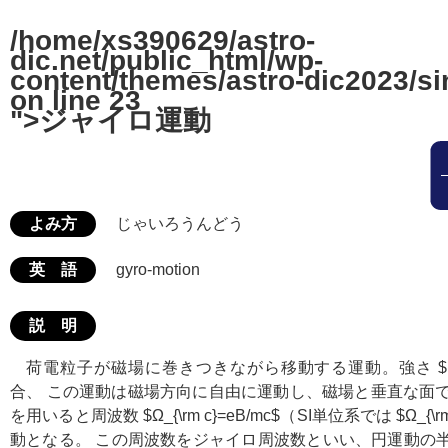
/home/xs390629/astro-
dic.net/public_html/wp-
content/themes/astro-dic2023/si
on line
23
">ジャイロ運動
よみ方
じゃいろうんどう
英 語
gyro-motion
説 明
荷電粒子が磁場に巻きつきながら移動する運動。強さ
$
合、 この運動は磁場方向に自由に運動し、磁場と垂直な面で
を用いると周波数
$Ω_{\rm c}=eB/mc$
（SI単位系では
$Ω_{\r
動となる。 この周波数をジャイロ周波数といい、円運動の