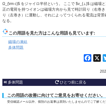
Ω_{\rm c}$
をジャイロ半径という。 ここで
$v_{⊥}$
は磁場と
正の電荷を持つイオンは磁場方向から見て時計回り（右巻き
り（左巻き）に運動し、それによってつくられる電流は背景
なる。
この用語を見た方はこんな用語も見ています:
磁場の凍結
多体問題
Fac
20
多体問題
ひとつ前に戻る
この用語の改善に向けてご意見をお寄せください。
受信確認メール以外、個別のお返事は原則いたしませんのでご了解くだ