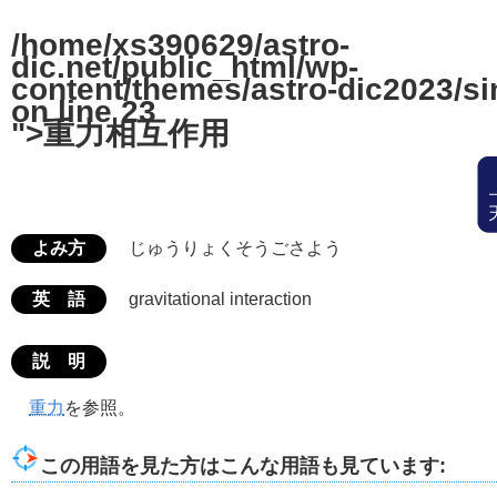
/home/xs390629/astro-
dic.net/public_html/wp-
content/themes/astro-dic2023/si
on line
23
">重力相互作用
よみ方
じゅうりょくそうごさよう
英 語
gravitational interaction
説 明
重力
を参照。
この用語を見た方はこんな用語も見ています: