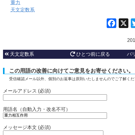
重力
天文定数系
Fac
20
天文定数系
ひとつ前に戻る
バ
この用語の改善に向けてご意見をお寄せください。
受信確認メール以外、個別のお返事は原則いたしませんのでご了解くだ
メールアドレス (必須)
用語名（自動入力・改名不可）
メッセージ本文 (必須)