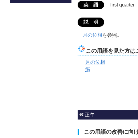
英 語
first quarter
説 明
月の位相
を参照。
この用語を見た方は
月の位相
衝
正午
この用語の改善に向