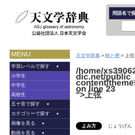
用語名で
MENU
天文学辞典
>
時と暦
>
上弦
学習レベルで探す
/home/xs39062
dic.net/public
小学生
content/theme
中学生
on line
23
">上弦
高校生
五十音で探す
カテゴリーで探す
画像を見る
よみ方
じょうげん
動画を見る