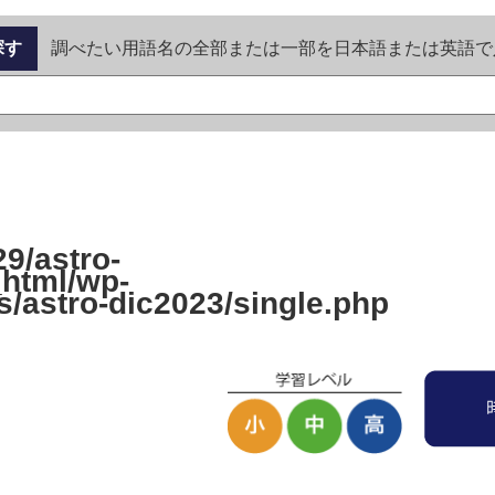
探す
調べたい用語名の全部または一部を日本語または英語で
9/astro-
_html/wp-
s/astro-dic2023/single.php