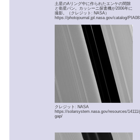
土星のAリング中に作られたエンケの間隙
と衛星パン。カッシーニ探査機が2006年に
撮影。（クレジット: NASA）
https://photojournal.jpl.nasa.gov/catalog/PIA0
クレジット: NASA
https://solarsystem.nasa.gov/resources/14111/
gap/