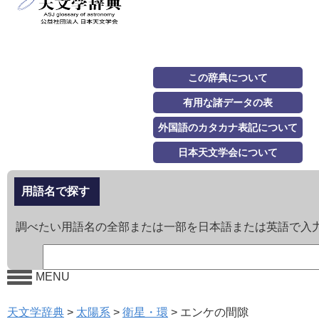
この辞典について
有用な諸データの表
外国語のカタカナ表記について
日本天文学会について
用語名で探す
調べたい用語名の全部または一部を日本語または英語で入
MENU
天文学辞典
>
太陽系
>
衛星・環
>
エンケの間隙