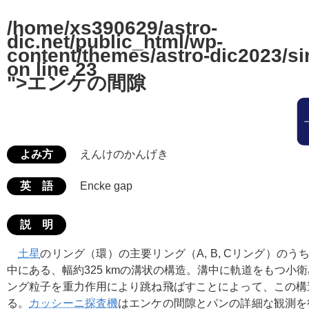
/home/xs390629/astro-
dic.net/public_html/wp-
content/themes/astro-dic2023/si
on line
23
">エンケの間隙
よみ方
えんけのかんげき
英 語
Encke gap
説 明
土星
のリング（環）の主要リング（A, B, Cリング）のう
中にある、幅約325 kmの溝状の構造。溝中に軌道をもつ小
ング粒子を重力作用により跳ね飛ばすことによって、この構
る。
カッシーニ探査機
はエンケの間隙とパンの詳細な観測を