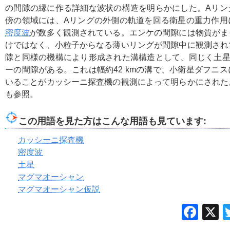
の間隙の縁に作る詳細な波状の構造を明らかにした。Aリン
傍の領域には、Aリングの外側の軌道を回る衛星の重力作用
密度波
が数多く観測されている。エンケの間隙には物質がま
けではなく、小粒子からなる薄いリングが間隙中に観測され
隙と同様の機構により形成された溝構造として、同じく土星
ーの間隙がある。これは幅約42 kmの溝で、小衛星ダフニ
いることがカッシーニ探査機の観測によって明らかにされた
も参照。
この用語を見た方はこんな用語も見ています:
カッシーニ探査機
密度波
土星
マグマオーシャン
マグマオーシャン仮説
Fac