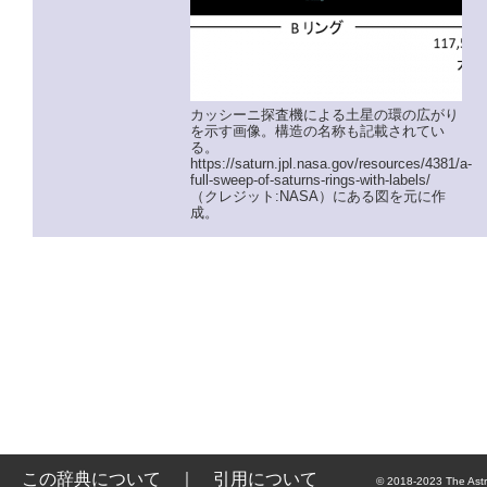
カッシーニ探査機による土星の環の広がり
を示す画像。構造の名称も記載されてい
る。
https://saturn.jpl.nasa.gov/resources/4381/a-
full-sweep-of-saturns-rings-with-labels/
（クレジット:NASA）にある図を元に作
成。
この辞典について
｜
引用について
© 2018-2023 The Astr