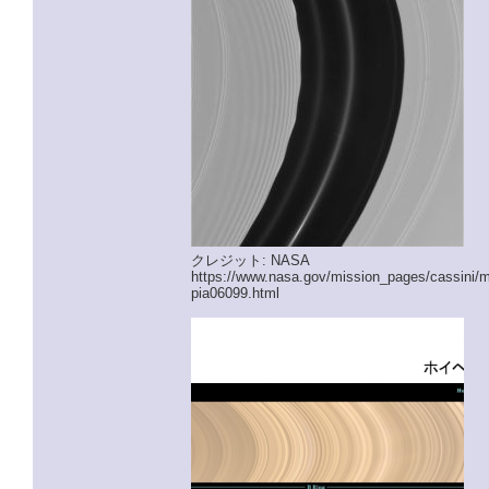
クレジット: NASA
https://www.nasa.gov/mission_pages/cassini/m
pia06099.html