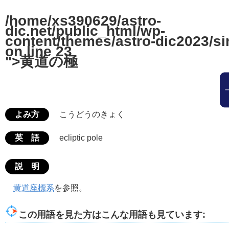
/home/xs390629/astro-
dic.net/public_html/wp-
content/themes/astro-dic2023/si
on line
23
">黄道の極
よみ方
こうどうのきょく
英 語
ecliptic pole
説 明
黄道座標系
を参照。
この用語を見た方はこんな用語も見ています: