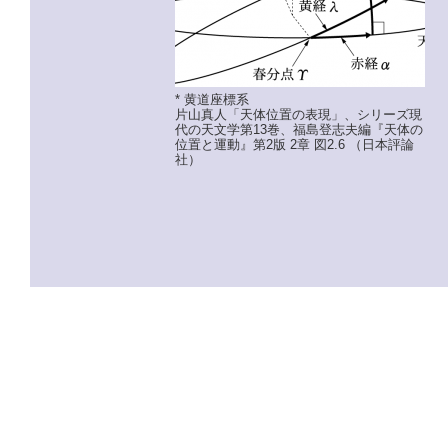
* 黄道座標系
片山真人「天体位置の表現」、シリーズ現
代の天文学第13巻、福島登志夫編『天体の
位置と運動』第2版 2章 図2.6 （日本評論
社）