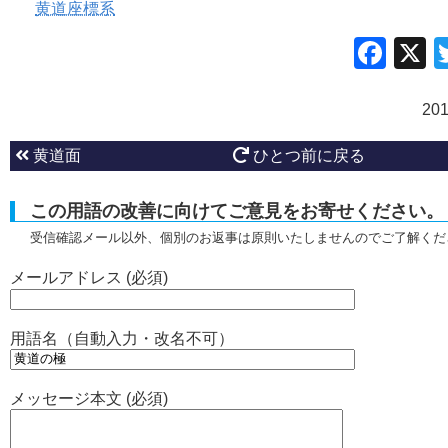
黄道座標系
Fac
20
黄道面
ひとつ前に戻る
この用語の改善に向けてご意見をお寄せください。
受信確認メール以外、個別のお返事は原則いたしませんのでご了解くだ
メールアドレス (必須)
用語名（自動入力・改名不可）
メッセージ本文 (必須)