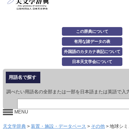
この辞典について
有用な諸データの表
外国語のカタカナ表記について
日本天文学会について
用語名で探す
調べたい用語名の全部または一部を日本語または英語で入
MENU
天文学辞典
>
装置・施設・データベース
>
その他
>
地球シミ