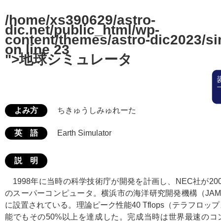
/home/xs390629/astro-
dic.net/public_html/wp-
content/themes/astro-dic2023/si
on line
23
">地球シミュレータ
よみ方
ちきゅうしみゅれーた
英 語
Earth Simulator
説 明
1998年に当時の科学技術庁が開発を計画し、NEC社が20
のスーパーコンピュータ。横浜市の海洋研究開発機構（JAM
に設置されている。理論ピーク性能40 Tflops（テラフロ
能でもその50%以上を達成した。完成当時は世界最速のコ