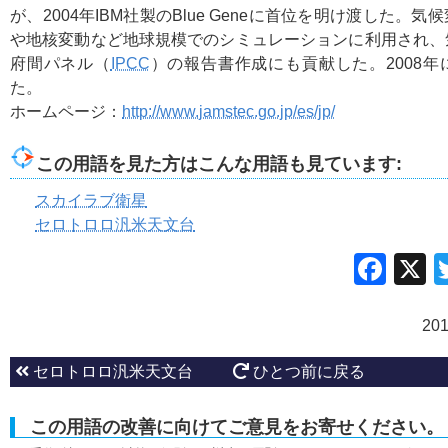
が、2004年IBM社製のBlue Geneに首位を明け渡した。気
や地核変動など地球規模でのシミュレーションに利用され、
府間パネル（
IPCC
）の報告書作成にも貢献した。2008
た。
ホームページ：
http://www.jamstec.go.jp/es/jp/
この用語を見た方はこんな用語も見ています:
スカイラブ衛星
セロトロロ汎米天文台
Fac
20
セロトロロ汎米天文台
ひとつ前に戻る
この用語の改善に向けてご意見をお寄せください。